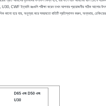
।রঙের প্রতি আমাদের দৃষ্টিভঙ্গির ফলাফল ভিন্ন হবে, যার ফলে এটি আমাদের খালি চোখে সঠি
30, CWF ইত্যাদি রঙগুলি পরীক্ষা করেন তখন আপনার প্রয়োজনীয় সঠিক আলোর উৎস প্রদ
ই দিক কালো হয়ে যায়, অনুগ্রহ করে সময়মতো বাতিটি প্রতিস্থাপন করুন, অন্যথায়, চেকিংয
D65 এবং D50 এবং
U30