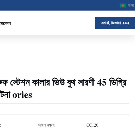
বাংলা
 আবেদন
এখনই জিজ্ঞাসা করুন
ুফ স্টেশন কালার ভিউ বুথ সারণী 45 ডিগ্রি
ঘটনা ories
k
মডেল নম্বর:
CC120