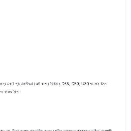
ই শিল্পগুলির জন্য একটি প্রয়োজনীয়তা।এই কালার ভিউয়ার D65, D50, U30 আলোর উৎস
্শনের কাজও ছিল।