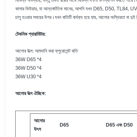
বিভিন্ন অবস্থায়, বস্তু একই রঙের সাথে বিভিন্ন বর্ণালী উপস্থাপন করতে পারে
কালার ভিউয়ার, যা আন্তর্জাতিক মানের, আপনি যখন D65, D50, TL84, UV, U
চালু হওয়ার সময়ের উপর।যখন বাতিটি বার্ধক্য হয়ে যায়, আলোর অস্থিরতা বা দু
টেকনিক প্যারামিটার:
আলোর উত্স: আমদানি করা ফ্লুরোসেন্ট বাতি
36W D65 *4
36W D50 *4
36W U30 *4
আলোর উত্স ঐচ্ছিক:
আলোর
D65
D65 এবং D50
উৎস