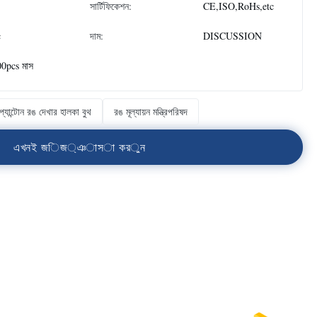
সার্টিফিকেশন:
CE,ISO,RoHs,etc
c
দাম:
DISCUSSION
0pcs মাস
প্যান্টোন রঙ দেখার হালকা বুথ
রঙ মূল্যায়ন মন্ত্রিপরিষদ
এ
খ
ন
ই
জ
ি
জ
্
ঞ
া
স
া
ক
র
ু
ন