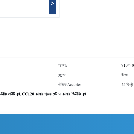
>
আকার:
710*40
ব্র্যান্ড:
টিলো
ঐচ্ছিক Accories:
45 ডিগ্রী প
উয়িং লাইট বুথ
CC120 কালার প্রুফ স্টেশন কালার ভিউয়িং বুথ
,