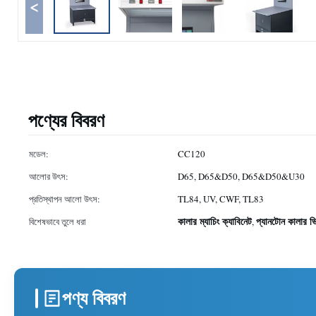
<
পণ্যের বিবরণ
মডেল:
CC120
আলোর উৎস:
D65, D65&D50, D65&D50&U30
প্রতিস্থাপন আলো উৎস:
TL84, UV, CWF, TL83
কালার ম্যাচিং ক্যাবিনেট
প্যানটোন কালার ভি
বিশেষভাবে তুলে ধরা
,
পণ্য বিবরণ