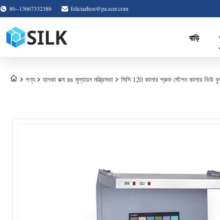
86--13667332386
feliciazhou@pa.ecer.com
বাড়ি
পণ্য
হালকা বক্স রঙ মূল্যায়ন মন্ত্রিসভা
সিসি 120 কালার প্রুফ স্টেশন কালার ভিউ বু