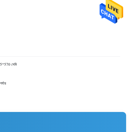
5*570 সেমি
র্যায়