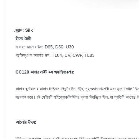
ব্র্যান্ড: Silk
চীনের তৈরী
সাধারণ আলোর উত্স: D65, D50, U30
প্রতিস্থাপন আলোর উত্স: TL84, UV, CWF, TL83
CC120 কালার লাইট বক্স অ্যাপ্লিকেশন:
কালার কন্ট্রোলার কালার ভিউয়ার প্রিন্টিং ইন্ডাস্ট্রি, গৃহসজ্জার সামগ্রী এবং মুদ্রণ
সরবরাহ করে।এই মেশিনটি মাইক্রোকম্পিউটার দ্বারা নিয়ন্ত্রিত ছিল, যা প্রতিটি আলোর
আলোর উৎস: