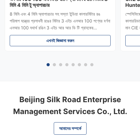
মিমি 4 মিমি টু অ্যাপারচার
Hunte
Color
8 মিমি এবং 4 মিমি অ্যাপারচার সহ সস্তা ইন্ডিয়া কালারমিটার রঙ
স্পেসিফি
পরিমাপ যন্ত্রের প্রসাধনী রঙের মিটার 3 এইচ এনআর 100 পণ্যের বর্ণনা
কালাররিডা
এনআর 100 যথার্থ রঙিন 3 এইচ আর আর ডি টি গ্রাহকের
মান CIE 
প্রয়োজনগুলিতে মনোনিবেশ করে এবং একটি উচ্চ নির্ভুলতা এবং কম দামের
ইলেকট্রনিক
এখনই জিজ্ঞাসা করুন
পোর্টেবল রঙিনমিটার এনআর 100 উন্নত করে।বেশিরভাগ নমুনা
এ রঙের পার
ব্যবহারে...
Beijing Silk Road Enterprise
Management Services Co., Ltd.
আমাদের সম্পর্কে