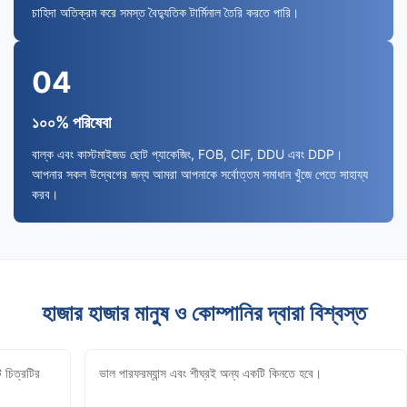
চাহিদা অতিক্রম করে সমস্ত বৈদ্যুতিক টার্মিনাল তৈরি করতে পারি।
04
১০০% পরিষেবা
বাল্ক এবং কাস্টমাইজড ছোট প্যাকেজিং, FOB, CIF, DDU এবং DDP।
আপনার সকল উদ্বেগের জন্য আমরা আপনাকে সর্বোত্তম সমাধান খুঁজে পেতে সাহায্য
করব।
হাজার হাজার মানুষ ও কোম্পানির দ্বারা বিশ্বস্ত
 চিত্রটির
ভাল পারফরম্যান্স এবং শীঘ্রই অন্য একটি কিনতে হবে।