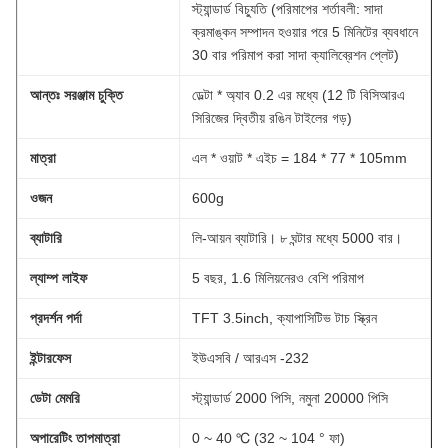
স্ট্যান্ডার্ড বিচ্যুতি (পরিমাপের শর্তাবলী: সাদা
ক্রমাঙ্কন সম্পাদন হওয়ার পরে 5 মিনিটের ব্যবধানে
30 বার পরিমাপ করা সাদা ক্যালিব্রেশন প্লেট)
আন্তঃ সরঞ্জাম চুক্তি
ডেল্টা * অ্যাব 0.2 এর মধ্যে (12 টি বিসিআরএ
সিরিজের দ্বিতীয় রঙিন টাইলের গড়)
মাত্রা
এল * ওয়াট * এইচ = 184 * 77 * 105mm
ওজন
600g
ব্যাটারি
লি-আয়ন ব্যাটারি।
৮ ঘন্টার মধ্যে 5000 বার।
ল্যাম্প লাইফ
5 বছর, 1.6 মিলিয়নেরও বেশি পরিমাপ
প্রদর্শন পর্দা
TFT 3.5inch, ক্যাপাসিটিভ টাচ স্ক্রিন
ইন্টারফেস
ইউএসবি / আরএস -232
ডেটা মেমরি
স্ট্যান্ডার্ড 2000 পিসি, নমুনা 20000 পিসি
অপারেটিং তাপমাত্রা
0 ~ 40 ℃ (32 ~ 104 ° ফা)