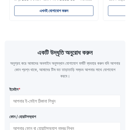
গ্লস মিটার করতে পারেন গ্লস (0-200Gu) সহ পরীক্ষা
বর্ণনা এনআর 100
সামগ্রী, এবং সর্বজনীনভাবে পেইন্ট, কালি, স্টোভিং বার্নিশ, লেপ,
প্রয়োজনগুলিতে ম
এখনই যোগাযোগ করুন
কাঠের পণ্যগুলিতে প্রযোজ্য;মার্বেল, গ্রানাইট, ভিট্রিফাইড পালিশ
দামের পোর্টেবল
টাইল, মৃৎপাত্র ইট এবং চীনামা...
নমুনা ব্যবহারে...
একটি উদ্ধৃতি অনুরোধ করুন
অনুগ্রহ করে আমাদের অনলাইন অনুসন্ধান যোগাযোগ ফর্মটি ব্যবহার করুন যদি আপনার
কোন প্রশ্ন থাকে, আমাদের টিম যত তাড়াতাড়ি সম্ভব আপনার সাথে যোগাযোগ
করবে।
ইমেইল
*
ফোন / হোয়াটসঅ্যাপ