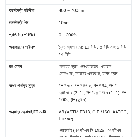
তরঙ্গদৈর্ঘ্য পরিসীমা
400 ~ 700nm
তরঙ্গদৈর্ঘ্য পিচ
10nm
প্রতিবিম্ব পরিসীমা
0 ~ 200%
অ্যাপারচার পরিমাপ
দ্বৈত অ্যাপারচার: 10 মিমি / 8 মিমি এবং 5 মিমি
/ 4 মিমি
রঙ স্পেস
সিআইই ল্যাব, এক্সওয়াইজেড, ওয়াইসি,
এলসিএইচ, সিআইই এলইউভি, হান্টার ল্যাব
রঙের পার্থক্য সূত্র
*E * আব, *E * ইউভি, *E * 94, *E *
সেন্টিমিটার (2: 1), *E * সেন্টিমিটার (1: 1), *E
* 00v, (E (হান্টার)
অন্যান্য ক্রোমাইটিটি ডেটা
WI (ASTM E313, CIE / ISO, AATCC,
Hunter),
ওয়াইআই (এএসটিএম ডি 1925, এএসটিএম