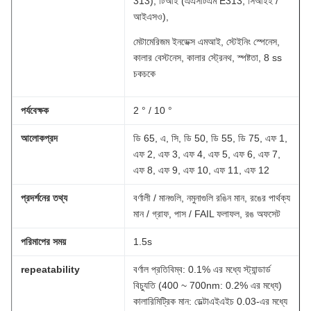
313), টিআই (এএসটিএম E313, সিআইই /
আইএসও),
মেটামেরিজম ইনডেক্স এমআই, স্টেইনিং স্পেনেস,
কালার বেস্টনেস, কালার স্ট্রেনথ, স্পষ্টতা, 8 ss
চকচকে
পর্যবেক্ষক
2 ° / 10 °
আলোকপ্রদ
ডি 65, এ, সি, ডি 50, ডি 55, ডি 75, এফ 1,
এফ 2, এফ 3, এফ 4, এফ 5, এফ 6, এফ 7,
এফ 8, এফ 9, এফ 10, এফ 11, এফ 12
প্রদর্শনের তথ্য
বর্ণালী / মানগুলি, নমুনাগুলি রঙিন মান, রঙের পার্থক্য
মান / গ্রাফ, পাস / FAIL ফলাফল, রঙ অফসেট
পরিমাপের সময়
1.5s
repeatability
বর্ণাল প্রতিবিম্ব: 0.1% এর মধ্যে স্ট্যান্ডার্ড
বিচ্যুতি (400 ~ 700nm: 0.2% এর মধ্যে)
কালারিমিট্রিক মান: ডেল্টাএইএইচ 0.03-এর মধ্যে