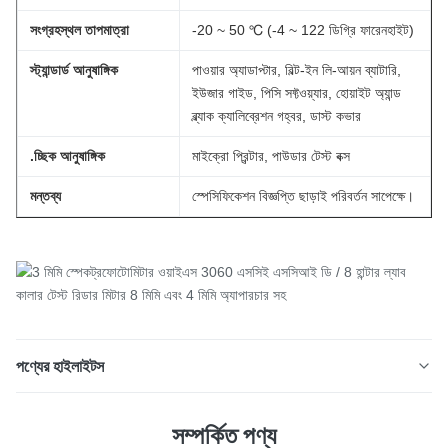
সংগ্রহস্থল তাপমাত্রা
-20 ~ 50 ℃ (-4 ~ 122 ডিগ্রি ফারেনহাইট)
স্ট্যান্ডার্ড আনুষাঙ্গিক
পাওয়ার অ্যাডাপ্টার, বিল্ট-ইন লি-আয়ন ব্যাটারি,
ইউজার গাইড, পিসি সফ্টওয়্যার, হোয়াইট অ্যান্ড
ব্ল্যাক ক্যালিব্রেশন গহ্বর, ডাস্ট কভার
.চ্ছিক আনুষাঙ্গিক
মাইক্রো প্রিন্টার, পাউডার টেস্ট বক্স
মন্তব্য
স্পেসিফিকেশন বিজ্ঞপ্তি ছাড়াই পরিবর্তন সাপেক্ষে।
পণ্যের হাইলাইটস
3 মিমি স্পেকট্রফোটোমিটার ওয়াইএস 3060 এসসিই এসসিআই ডি / 8 হান্টার
সম্পর্কিত পণ্য
ল্যাব কালার টেস্ট রিডার মিটার 8 মিমি এবং 4 মিমি অ্যাপারচার সহ 3 মিমি