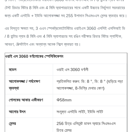
টেস্ট রিডার মিটার 8 মিমি এবং 4 মিমি অ্যাপারচারের সাথে একটি উচ্চতর নির্ভুলতা সরবরাহের
জন্য একটি এলইডি + ইউভি আলোকসজ্জা সহ 255 উপাদান সিএমওএস সেন্সর ব্যবহার করে।
এর বিস্তৃত ক্ষমতা সহ, 3 এএন স্পেকট্রফোটোমিটার ওয়াইএস 3060 এসসিই এসসিআই ডি
/ 8 হান্টার ল্যাব 8 মিমি এবং 4 মিমি অ্যাপারচার সহ রঙিন পরীক্ষার রিডার মিটার প্লাস্টিক,
আবরণ, টেক্সটাইল এবং অন্যান্য অনেক শিল্পে ব্যবহৃত হয়।
ওয়াই এস 3060 বর্ণালোকের স্পেসিফিকেশন
মডেল
ওয়াই এস 3060 বর্ণালী
আলোকসজ্জা / পর্যবেক্ষণ
প্রতিফলিত করুন: ডি: 8 °, ডি: 8 ° (ছড়িয়ে পড়া
ব্যবস্থা
আলোকসজ্জা, 8-ডিগ্রি দেখার কোণ)
গোলকের আকার একীকরণ
Φ58mm
আলোর উৎস
সংযুক্ত এলইডি লাইট, ইউভি লাইট
সেন্সর
256 চিত্র এলিমেন্ট ডাবল অ্যারে সিএমওএস
চিত্র সেন্সর