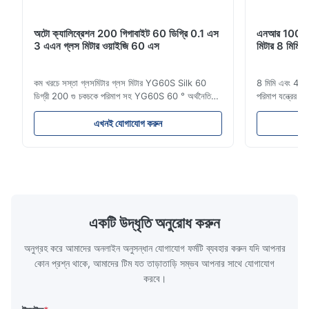
অটো ক্যালিব্রেশন 200 গিগাবাইট 60 ডিগ্রি 0.1 এস
এনআর 100 100
3 এএন গ্লস মিটার ওয়াইজি 60 এস
মিটার 8 মিমি 4 
কম খরচে সস্তা গ্লসমিটার গ্লস মিটার YG60S Silk 60
8 মিমি এবং 4 মিম
ডিগ্রী 200 গু চকচকে পরিমাপ সহ YG60S 60 ° অর্থনৈতিক
পরিমাপ যন্ত্রের
গ্লস মিটার করতে পারেন গ্লস (0-200Gu) সহ পরীক্ষা
বর্ণনা এনআর 100
সামগ্রী, এবং সর্বজনীনভাবে পেইন্ট, কালি, স্টোভিং বার্নিশ, লেপ,
প্রয়োজনগুলিতে ম
এখনই যোগাযোগ করুন
কাঠের পণ্যগুলিতে প্রযোজ্য;মার্বেল, গ্রানাইট, ভিট্রিফাইড পালিশ
দামের পোর্টেবল
টাইল, মৃৎপাত্র ইট এবং চীনামা...
নমুনা ব্যবহারে...
একটি উদ্ধৃতি অনুরোধ করুন
অনুগ্রহ করে আমাদের অনলাইন অনুসন্ধান যোগাযোগ ফর্মটি ব্যবহার করুন যদি আপনার
কোন প্রশ্ন থাকে, আমাদের টিম যত তাড়াতাড়ি সম্ভব আপনার সাথে যোগাযোগ
করবে।