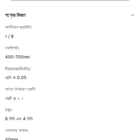
পণ্যের বিবরণ
অপটিকাল জ্যামিতি:
ঘ / 8
তরঙ্গদৈর্ঘ্য:
400-700nm
Repeatibility:
ডেল্টা ≤ 0.05
আন্ত-উপকরণ ত্রুটি:
ডেল্টে ≤ ০.।
রন্ধ্র:
8 মিমি এবং 4 মিমি
গোলকের আকার:
40mm