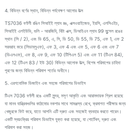
4. বিভিন্ন বর্ণের স্থান, বিভিন্ন পর্যবেক্ষণ আলোর উত্স
TS7036 বর্ণালী রঙিন সিআইই ল্যাব রঙ, এক্সওয়াইজেড, ইয়সি, ​​এলসিএইচ,
সিআইই এলইউভি, গুলি - আরজিবি, বিটা এক্স, ডিআইএন ল্যাব 99 মুন্সেল রঙের
স্থান (সি / 2), এবং ডি 65, এ, সি, ডি 50, ডি 55, ডি 75, এফ 1, এফ 2
সরবরাহ করে (সিডাব্লুএফ), এফ 3, এফ 4 এবং এফ 5, এফ 6 এবং এফ 7
(ডিএলএফ), এফ 8, এফ 9, এফ 10 (টিপিএল 5) এবং এফ 11 (টিএল 84),
এফ 12 (টিএল 83 / ইউ 30) বিভিন্ন আলোক উত্স, বিশেষ পরিমাপের চাহিদা
পূরণের জন্য বিভিন্ন পরিমাপ শর্তের অধীনে।
5. এরগনোমিক ডিজাইন এবং সহজে পরিমাপের ডিভাইস
টিএস 7036 বর্ণালী রঙে একটি সুন্দর, মসৃণ আকৃতি এবং আরামদায়ক গ্রিপ রয়েছে
যা মানব যান্ত্রিকগুলির কাঠামোর নকশার সাথে সামঞ্জস্য রেখে, ক্রমাগত পরীক্ষার জন্য
খেজুরকে ফিট করে, যাতে আপনি এটি দ্রুত এবং সহজেই ব্যবহার করতে পারেন।
একটি স্বয়ংক্রিয় পরিমাপ ডিভাইস যুক্ত করা হয়েছে, যা পোর্টেবল, দ্রুত এবং
পরিমাপ করা সহজ।