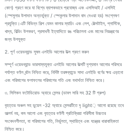
কোণ) গ্রহণ করে যা বিশ্বে ব্যাপকভাবে প্রযোজ্য এবং এসসিআই / এসসিই
(স্পেসুলার উপাদান অন্তর্ভুক্ত / স্পেকুলার উপাদান বাদ দেওয়া হয়) সংশ্লেষণ
প্রযুক্তি।এটি বিভিন্ন শিল্প যেমন কালার ম্যাচিং এবং লেপ, টেক্সটাইল, প্লাস্টিক,
খাদ্য, বিল্ডিং উপকরণ, প্রসাধনী ইত্যাদিতে রঙ পরিচালনা এবং মানের নিয়ন্ত্রণের
জন্য উপযুক্ত
2. পূর্ণ ওয়েভব্যান্ড সুষম এলইডি আলোর উত্স গ্রহণ করুন
সম্পূর্ণ ওয়েভব্যান্ড ভারসাম্যযুক্ত এলইডি আলোর উত্সটি দৃশ্যমান আলোর পরিসরে
পর্যাপ্ত বর্ণাল বন্টন নিশ্চিত করে, নির্দিষ্ট তরঙ্গব্যান্ডে সাদা এলইডি বর্ণের ক্ষয় এড়ানো
এবং পরিমাপের ফলাফলের পরিমাপের গতি এবং যথার্থতা নিশ্চিত করে।
৩. সিলিকন ফটোডিয়োড অ্যারে সেন্সর (ডাবল সারি সহ 32 টি গ্রুপ)
বৃহত্তর অঞ্চল সহ ডুয়েল -32 অ্যারে সেন্সরটিতে দৃ light় আলো রয়েছে তবে
তাত্পর্য নয়, কম আলো এবং বৃহত্তর বর্ণালী প্রতিক্রিয়া পরিসীমা উচ্চতর
সংবেদনশীলতা, যা পরিমাপের গতি, নির্ভুলতা, স্থায়িত্ব এবং যন্ত্রের ধারাবাহিকতা
নিশ্চিত করে।