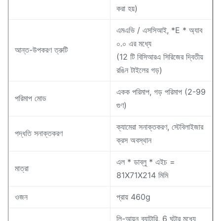
করা হয়)
এমএভি / এসসিআই, *E * অ্যাব
০.০ এর মধ্যে
আন্ত-উপকরণ ত্রুটি
(12 টি বিসিআরএ সিরিজের দ্বিতীয়
রঙিন টাইলের গড়)
একক পরিমাপ, গড় পরিমাপ (2-99
পরিমাপ মোড
গুণ)
ক্যামেরা সনাক্তকরণ, স্টেবিলাইজার
পদ্ধতি সনাক্তকরণ
ক্রস অবস্থান
এল * ডাব্লু * এইচ =
মাত্রা
81X71X214 মিমি
ওজন
প্রায় 460g
লি-আয়ন ব্যাটারি, 6 ঘন্টার মধ্যে