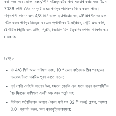
করা সহজ করে তোলে easyপিসি সফ্টওয়্যারটির সাথে সংযোগ করার সময় টিএস
7036 বর্ণালী রঙিন সমস্তই রঙের পার্থক্য পরিমাপের বিচার করতে পারে।
শক্তিশালী ফাংশন এবং 4/8 মিমি ডাবল অ্যাপারচার সহ, এটি শিল্প উত্পাদন এবং
সঠিক রঙের পার্থক্য নিয়ন্ত্রণের যেমন প্লাস্টিকের ইলেক্ট্রনিক্স, পেইন্ট এবং কালি,
টেক্সটাইল প্রিন্টিং এবং ডাইং, প্রিন্টিং, সিরামিক শিল্প ইত্যাদির গুণগত পরিদর্শন করে
meets
বৈশিষ্ট্য:
Φ 4/8 মিমি ডাবল পরিমাপ ব্যাস, 10 ° কোণ পর্যবেক্ষক শিল্প গ্রাহকের
প্রয়োজনীয়তা সর্বাধিক পূরণ করতে পারেন;
পূর্ণ বর্ণালী এলইডি আলোর উত্স, সমতল গ্রেটিং এবং সত্য রঙের ক্যাপাসিটিভ
টাচ স্ক্রিনের সংমিশ্রণ একটি উচ্চ শুরুর পয়েন্ট সহ;
সিলিকন ফটোডিয়োড অ্যারে (ডাবল সারি সহ 32 টি গ্রুপ) সেন্সর, স্পষ্টতা
0.01 প্রদর্শন করুন, ভাল পুনরাবৃত্তিযোগ্যতা;