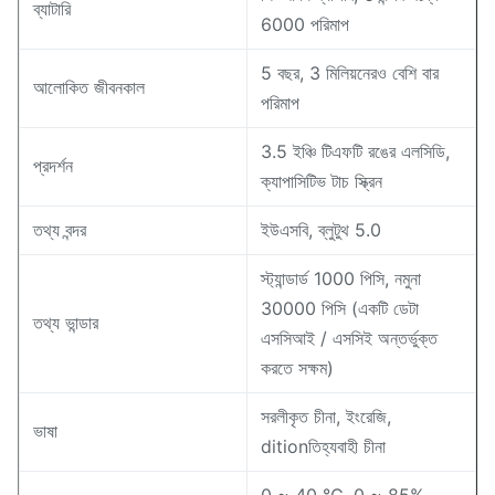
ব্যাটারি
6000 পরিমাপ
5 বছর, 3 মিলিয়নেরও বেশি বার
আলোকিত জীবনকাল
পরিমাপ
3.5 ইঞ্চি টিএফটি রঙের এলসিডি,
প্রদর্শন
ক্যাপাসিটিভ টাচ স্ক্রিন
তথ্য বন্দর
ইউএসবি, ব্লুটুথ 5.0
স্ট্যান্ডার্ড 1000 পিসি, নমুনা
30000 পিসি (একটি ডেটা
তথ্য ভান্ডার
এসসিআই / এসসিই অন্তর্ভুক্ত
করতে সক্ষম)
সরলীকৃত চীনা, ইংরেজি,
ভাষা
ditionতিহ্যবাহী চীনা