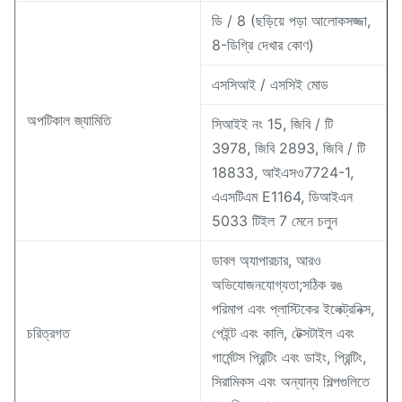
ডি / 8 (ছড়িয়ে পড়া আলোকসজ্জা,
8-ডিগ্রি দেখার কোণ)
এসসিআই / এসসিই মোড
অপটিকাল জ্যামিতি
সিআইই নং 15, জিবি / টি
3978, জিবি 2893, জিবি / টি
18833, আইএসও7724-1,
এএসটিএম E1164, ডিআইএন
5033 টিইল 7 মেনে চলুন
ডাবল অ্যাপারচার, আরও
অভিযোজনযোগ্যতা;সঠিক রঙ
পরিমাপ এবং প্লাস্টিকের ইলেক্ট্রনিক্স,
চরিত্রগত
পেইন্ট এবং কালি, টেক্সটাইল এবং
গার্মেন্টস প্রিন্টিং এবং ডাইং, প্রিন্টিং,
সিরামিকস এবং অন্যান্য শিল্পগুলিতে