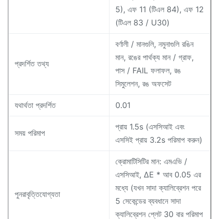
5), এফ 11 (টিএল 84), এফ 12
(টিএল 83 / U30)
বর্ণালী / মানগুলি, নমুনাগুলি রঙিন
মান, রঙের পার্থক্য মান / গ্রাফ,
প্রদর্শিত তথ্য
পাস / FAIL ফলাফল, রঙ
সিমুলেশন, রঙ অফসেট
যথার্থতা প্রদর্শিত
0.01
প্রায় 1.5s (এসসিআই এবং
সময় পরিমাপ
এসসিই প্রায় 3.2s পরিমাপ করুন)
ক্রোমাটিসিটির মান: এমএভি /
এসসিআই, ΔE * আব 0.05 এর
মধ্যে (যখন সাদা ক্যালিব্রেশন পরে
পুনরাবৃত্তিযোগ্যতা
5 সেকেন্ডের ব্যবধানে সাদা
ক্যালিব্রেশন প্লেট 30 বার পরিমাপ