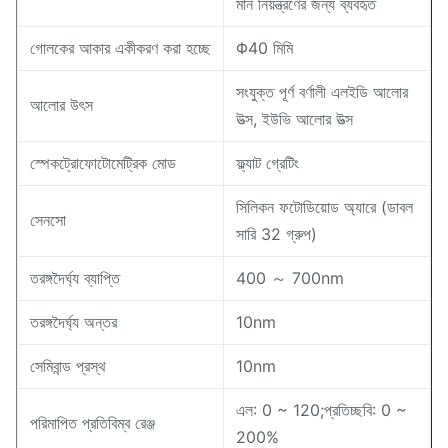
মান নিয়ন্ত্রণের জন্য ব্যবহৃত
গোলকের আকার একীকরণ করা হচ্ছে
Φ40 মিমি
সংযুক্ত পূর্ণ বর্ণালী এলইডি আলোর
আলোর উৎস
উত্স, ইউভি আলোর উত্স
স্পেকট্রোফোটোমেট্রিক মোড
ফ্ল্যাট গ্রেটিং
সিলিকন ফটোডিয়োড অ্যারে (ডাবল
সেনসো
সারি 32 গ্রুপ)
তরঙ্গদৈর্ঘ্য ব্যাপ্তি
400 ～ 700nm
তরঙ্গদৈর্ঘ্য অন্তর
10nm
সেমিবান্ড প্রস্থ
10nm
এল: 0 ~ 120;প্রতিচ্ছবি: 0 ~
পরিমাপিত প্রতিবিম্ব রেঞ্জ
200%