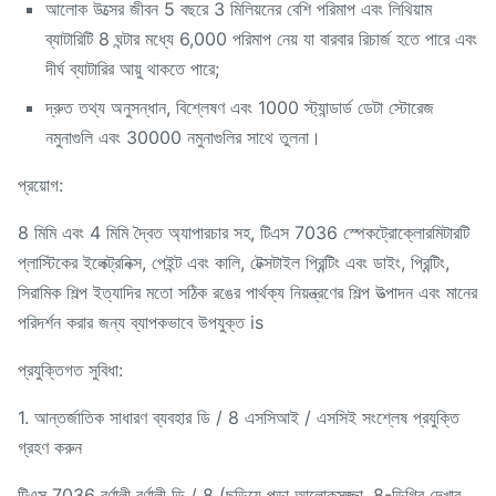
আলোক উত্সের জীবন 5 বছরে 3 মিলিয়নের বেশি পরিমাপ এবং লিথিয়াম
ব্যাটারিটি 8 ঘন্টার মধ্যে 6,000 পরিমাপ নেয় যা বারবার রিচার্জ হতে পারে এবং
দীর্ঘ ব্যাটারির আয়ু থাকতে পারে;
দ্রুত তথ্য অনুসন্ধান, বিশ্লেষণ এবং 1000 স্ট্যান্ডার্ড ডেটা স্টোরেজ
নমুনাগুলি এবং 30000 নমুনাগুলির সাথে তুলনা।
প্রয়োগ:
8 মিমি এবং 4 মিমি দ্বৈত অ্যাপারচার সহ, টিএস 7036 স্পেকট্রোক্লোরমিটারটি
প্লাস্টিকের ইলেক্ট্রনিক্স, পেইন্ট এবং কালি, টেক্সটাইল প্রিন্টিং এবং ডাইং, প্রিন্টিং,
সিরামিক শিল্প ইত্যাদির মতো সঠিক রঙের পার্থক্য নিয়ন্ত্রণের শিল্প উত্পাদন এবং মানের
পরিদর্শন করার জন্য ব্যাপকভাবে উপযুক্ত is
প্রযুক্তিগত সুবিধা:
1. আন্তর্জাতিক সাধারণ ব্যবহার ডি / 8 এসসিআই / এসসিই সংশ্লেষ প্রযুক্তি
গ্রহণ করুন
টিএস 7036 বর্ণালী বর্ণালী ডি / 8 (ছড়িয়ে পড়া আলোকসজ্জা, 8-ডিগ্রি দেখার