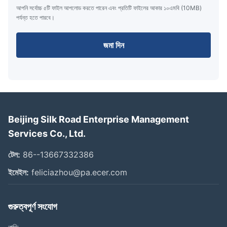
আপনি সর্বোচ্চ ৫টি ফাইল আপলোড করতে পারেন এবং প্রতিটি ফাইলের আকার ১০এমবি (10MB)
পর্যন্ত হতে পারবে।
জমা দিন
Beijing Silk Road Enterprise Management
Services Co., Ltd.
টেল:
86--13667332386
ইমেইল:
feliciazhou@pa.ecer.com
গুরুত্বপূর্ণ সংযোগ