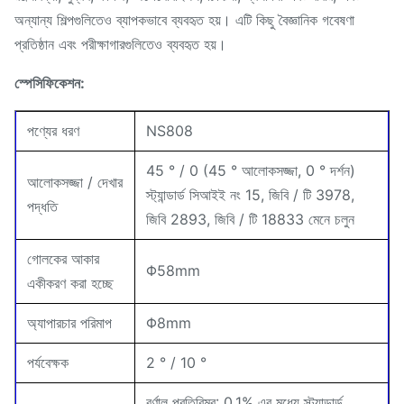
অন্যান্য শিল্পগুলিতেও ব্যাপকভাবে ব্যবহৃত হয়। এটি কিছু বৈজ্ঞানিক গবেষণা
প্রতিষ্ঠান এবং পরীক্ষাগারগুলিতেও ব্যবহৃত হয়।
স্পেসিফিকেশন:
পণ্যের ধরণ
NS808
45 ° / 0 (45 ° আলোকসজ্জা, 0 ° দর্শন)
আলোকসজ্জা / দেখার
স্ট্যান্ডার্ড সিআইই নং 15, জিবি / টি 3978,
পদ্ধতি
জিবি 2893, জিবি / টি 18833 মেনে চলুন
গোলকের আকার
Φ58mm
একীকরণ করা হচ্ছে
অ্যাপারচার পরিমাপ
Φ8mm
পর্যবেক্ষক
2 ° / 10 °
বর্ণাল প্রতিবিম্ব: 0.1% এর মধ্যে স্ট্যান্ডার্ড