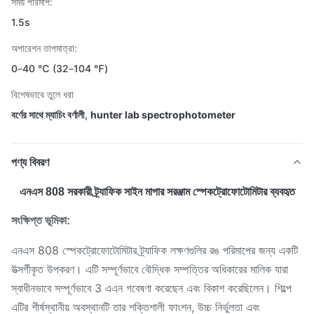
সময় পরিমাপ:
1.5s
অপারেশন তাপমাত্রা:
0∽40 ℃ (32∽104 ℉)
বিশেষভাবে তুলে ধরা
বর্ণের সাথে ম্যাচিং বর্ণালী
,
hunter lab spectrophotometer
পণ্য বিবরণ
এনএস 808 সরকারী ট্র্যাফিক সাইন মাপার সরঞ্জাম স্পেকট্রোফোটোমিটার ব্যবহৃত
সংক্ষিপ্ত ভূমিকা:
এনএস 808 স্পেকট্রোফোটোমিটার ট্র্যাফিক লক্ষণগুলির রঙ পরিমাপের জন্য একটি
উত্সর্গীকৃত উপকরণ। এটি সম্পূর্ণভাবে বৌদ্ধিক সম্পত্তির অধিকারের মালিক যারা
স্বাধীনভাবে সম্পূর্ণভাবে 3 এএন গবেষণা করেছেন এবং বিকাশ করেছিলেন। শিল্পে
এটির শীর্ষস্থানীয় অবস্থানটি তার শক্তিশালী ফাংশন, উচ্চ নির্ভুলতা এবং