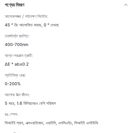
পণ্যের বিবরণ
আলোকসজ্জা / পর্যবেক্ষণ সিস্টেম:
45 ° রিং আলোকিত করছে, 0 ° দেখছে
তরঙ্গদৈর্ঘ্য ব্যাপ্তি:
400-700nm
আন্ত-সরঞ্জাম ত্রুটি:
ΔE * ab≤0.2
প্রতিবিম্ব রেঞ্জ:
0-200%
আলোক উত্স জীবন:
5 বছর, 1.6 মিলিয়নেরও বেশি পরিমাপ
রঙ স্পেস:
সিআইই ল্যাব, এক্সওয়াইজেড, ওয়াইসি, এলসিএইচ, সিআইই এলইউভি