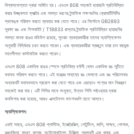
বিশ্বাসযোগ্যতা দ্বারা অর্জিত হয়। এনএস 808 সহজেই ছায়াছবি প্রতিবিম্বিত
করার উজ্জ্বলতা ফ্যাক্টর এবং সমস্ত ধরণের ট্র্যাফিক লক্ষণগুলির ক্রোমাটিসিটির
স্থানাঙ্ক পরিমাপ করতে ব্যবহার করা যেতে পারে। এর সিস্টেমে GB2893
সুরক্ষা রঙ এবং গিগাবাইট / T18833 রাস্তার ট্র্যাফিক প্রতিবিম্বিত ছায়াছবির
সমস্ত মানক রঙের মডিউল রয়েছে, সুতরাং ব্যবহারকারীরা তাদের অ্যাপ্লিকেশন
অনুযায়ী নির্দ্বিধায় চয়ন করতে পারেন। এবং ব্যবহারকারীরা স্বচ্ছন্দে তারা চান বহুভুজ
সহনশীলতা কাস্টমাইজ করতে পারেন।
এনএস 808 একাধিক রঙের স্পেসে প্রতিবিম্ব বর্ণালী যেমন একাধিক রঙ সূচীতে
যথাযথ পরিমাপ করতে পারে। এই যন্ত্রের সাহায্যে রঙ মেলানো এবং রঙ পরিচালনার
অধ্যয়নটি যথাযথভাবে প্রয়োগ করা যেতে পারে এবং এছাড়াও পণ্যের মান নিয়ন্ত্রণ
সহজেই করা যায়। এটি পিসির সাথে সংযুক্ত, উন্নত পিসি সফ্টওয়্যার দ্বারা
কনফিগার করা হয়েছে, আরও এক্সটেনশন ফাংশনগুলি হাতে আসবে।
অ্যাপ্লিকেশন:
একই সময়ে, এনএস 808 প্লাস্টিক, ইলেক্ট্রনিক্স, পেইন্টিংস, কালি, সাক্ষ্য, পোশাক,
রঞ্জনবিদ্যা, মুদ্রণ, কাগজ, অটোমোবাইলস, চিকিত্সা, প্রসাধনী এবং খাবার, এবং