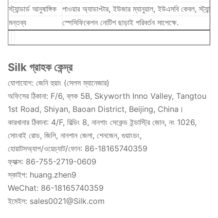
স্ট্যান্ডার্ড আনুষাঙ্গিক
পাওয়ার অ্যাডাপ্টার, ইউজার ম্যানুয়াল, ইউএসবি কেবল, স্ট্যান্ডার্ড
মন্তব্য
স্পেসিফিকেশন নোটিশ ছাড়াই পরিবর্তন সাপেক্ষে.
Silk গ্রাহক কেন্দ্র
যোগাযোগ: জেনি হুয়াং (সেলস ম্যানেজার)
অফিসের ঠিকানা: F/6, ব্লক 5B, Skyworth Inno Valley, Tangtou
1st Road, Shiyan, Baoan District, Beijing, China।
কারখানার ঠিকানা: 4/F, বিল্ডিং 8, নানগাং সেকেন্ড ইন্ডাস্ট্রি জোন, নং 1026,
সোংবাই রোড, জিলি, নানশান জেলা, শেনজেন, গুয়াংডং,
হোয়াটসঅ্যাপ/ওয়েচ্যাট/ফোন: 86-18165740359
ফ্যাক্স: 86-755-2719-0609
স্কাইপ: huang.zhen9
WeChat: 86-18165740359
ইমেইল: sales0021@Silk.com