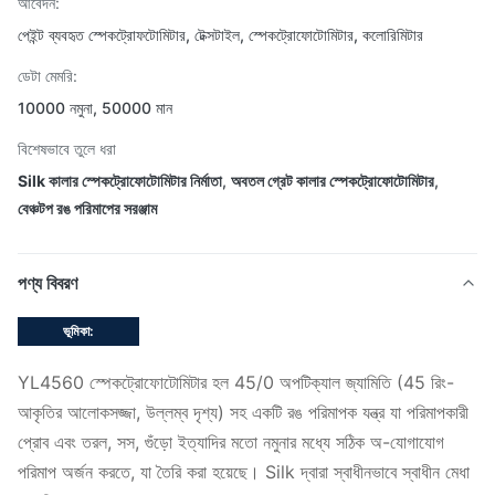
আবেদন:
পেইন্ট ব্যবহৃত স্পেকট্রোফটোমিটার, টেক্সটাইল, স্পেকট্রোফোটোমিটার, কলোরিমিটার
ডেটা মেমরি:
10000 নমুনা, 50000 মান
বিশেষভাবে তুলে ধরা
Silk কালার স্পেকট্রোফোটোমিটার নির্মাতা
,
অবতল গ্রেট কালার স্পেকট্রোফোটোমিটার
,
বেঞ্চটপ রঙ পরিমাপের সরঞ্জাম
পণ্য বিবরণ
ভূমিকা:
YL4560 স্পেকট্রোফোটোমিটার হল 45/0 অপটিক্যাল জ্যামিতি (45 রিং-
আকৃতির আলোকসজ্জা, উল্লম্ব দৃশ্য) সহ একটি রঙ পরিমাপক যন্ত্র যা পরিমাপকারী
প্রোব এবং তরল, সস, গুঁড়ো ইত্যাদির মতো নমুনার মধ্যে সঠিক অ-যোগাযোগ
পরিমাপ অর্জন করতে, যা তৈরি করা হয়েছে। Silk দ্বারা স্বাধীনভাবে স্বাধীন মেধা