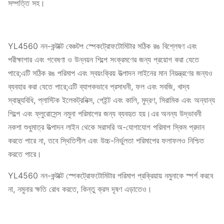
সম্পত্তি সহ।
YL4560 নন-কন্টাক্ট বেঞ্চটপ স্পেকট্রোফটোমিটার সঠিক রঙ বিশ্লেষণ এবং
পরীক্ষাগার এবং গবেষণা ও উন্নয়ন শিল্পে সংক্রমণের জন্য প্রয়োগ করা যেতে
পারে;এটি সঠিক রঙ পরিমাপ এবং স্বয়ংক্রিয় উত্পাদন লাইনের মান নিয়ন্ত্রণের জন্যও
ব্যবহার করা যেতে পারে;এটি ব্যাপকভাবে প্রসাধনী, ফল এবং সবজি, খাদ্য
স্বাস্থ্যবিধি, প্লাস্টিক ইলেকট্রনিক্স, পেইন্ট এবং কালি, মুদ্রণ, সিরামিক এবং অন্যান্য
শিল্পে এবং ফ্লুরোসেন্স নমুনা পরিমাপের জন্য ব্যবহৃত হয়।এর অনন্য উদ্ভাবনী
নকশা শুধুমাত্র উত্পাদন লাইন থেকে সরাসরি অ-যোগাযোগ পরিমাপ স্কিম প্রদান
করতে পারে না, তবে স্থিতিশীল এবং উচ্চ-নির্ভুলতা পরিমাপের ফলাফলও নিশ্চিত
করতে পারে।
YL4560 নন-কন্টাক্ট স্পেকট্রোফটোমিটার পরিমাপ প্রক্রিয়ায় নমুনাকে স্পর্শ করবে
না, নমুনার ক্ষতি রোধ করতে, কিন্তু ক্রস দূষণ এড়াতেও।