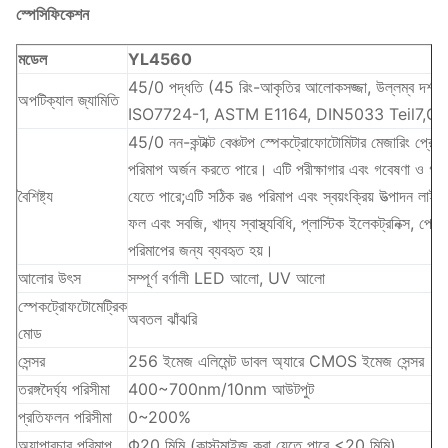
স্পেসিফিকেশন
মডেল
YL4560
45/0 পদ্ধতি (45 রিং-আকৃতির আলোকসজ্জা, উল্লম্ব 
অপটিক্যাল জ্যামিতি
ISO7724-1, ASTM E1164, DIN5033 Teil7,GB 2893,
45/0 নন-কন্টাক্ট বেঞ্চটপ স্পেকট্রোফোটোমিটার মেজারিং প্রোব এ
পরিমাপ অর্জন করতে পারে। এটি পরীক্ষাগার এবং গবেষণা ও গবেষ
বৈশিষ্ট্য
যেতে পারে;এটি সঠিক রঙ পরিমাপ এবং স্বয়ংক্রিয় উত্পাদন লাইনে
ফল এবং সবজি, খাদ্য স্বাস্থ্যবিধি, প্লাস্টিক ইলেকট্রনিক্স, পেইন্
পরিমাপের জন্য ব্যবহৃত হয়।
আলোর উৎস
সম্পূর্ণ বর্ণালী LED আলো, UV আলো
স্পেকট্রোফটোমেট্রিক
অবতল ঝাঁঝরি
মোড
সেন্সর
256 ইমেজ এলিমেন্ট ডাবল অ্যারে CMOS ইমেজ সেন্সর
তরঙ্গদৈর্ঘ্য পরিসীমা
400~700nm/10nm আউটপুট
প্রতিফলন পরিসীমা
0~200%
অ্যাপারচার পরিমাপ
Φ20 মিমি (কাস্টমাইজ করা যেতে পারে <20 মিমি)