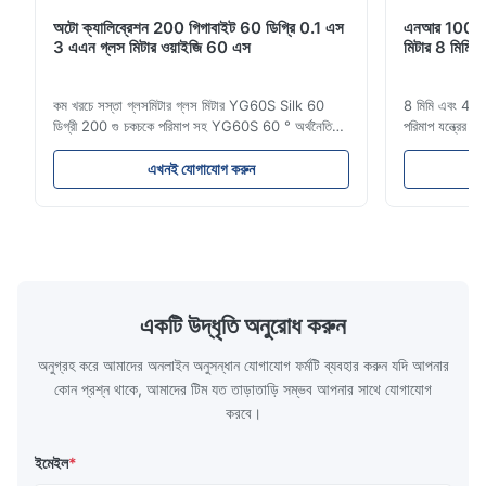
অটো ক্যালিব্রেশন 200 গিগাবাইট 60 ডিগ্রি 0.1 এস
এনআর 100 100
3 এএন গ্লস মিটার ওয়াইজি 60 এস
মিটার 8 মিমি 4 
কম খরচে সস্তা গ্লসমিটার গ্লস মিটার YG60S Silk 60
8 মিমি এবং 4 মিম
ডিগ্রী 200 গু চকচকে পরিমাপ সহ YG60S 60 ° অর্থনৈতিক
পরিমাপ যন্ত্রের
গ্লস মিটার করতে পারেন গ্লস (0-200Gu) সহ পরীক্ষা
বর্ণনা এনআর 100
সামগ্রী, এবং সর্বজনীনভাবে পেইন্ট, কালি, স্টোভিং বার্নিশ, লেপ,
প্রয়োজনগুলিতে ম
এখনই যোগাযোগ করুন
কাঠের পণ্যগুলিতে প্রযোজ্য;মার্বেল, গ্রানাইট, ভিট্রিফাইড পালিশ
দামের পোর্টেবল
টাইল, মৃৎপাত্র ইট এবং চীনামা...
নমুনা ব্যবহারে...
একটি উদ্ধৃতি অনুরোধ করুন
অনুগ্রহ করে আমাদের অনলাইন অনুসন্ধান যোগাযোগ ফর্মটি ব্যবহার করুন যদি আপনার
কোন প্রশ্ন থাকে, আমাদের টিম যত তাড়াতাড়ি সম্ভব আপনার সাথে যোগাযোগ
করবে।
ইমেইল
*