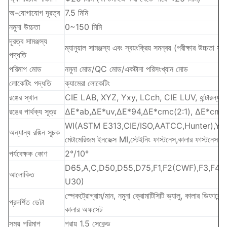
অ-যোগাযোগ দূরত্ব
7.5 মিমি
নমুনা উচ্চতা
0~150 মিমি
দূরত্ব সামঞ্জস্য
ম্যানুয়াল সামঞ্জস্য এবং স্বয়ংক্রিয় সমন্বয় (পরীক্ষার উচ্চতা স
পদ্ধতি
পরিমাপ মোড
নমুনা মোড/QC মোড/একটানা পরিসংখ্যান মোড
লোকেটিং পদ্ধতি
ক্যামেরা লোকেটিং
রঙের স্থান
CIE LAB, XYZ, Yxy, LCch, CIE LUV, হান্টারল্যাব
রঙের পার্থক্য সূত্র
ΔE*ab,ΔE*uv,ΔE*94,ΔE*cmc(2:1), ΔE*cmc(1:1
WI(ASTM E313,CIE/ISO,AATCC,Hunter),YI
অন্যান্য রঙিন সূচক
মেটামেরিজম ইনডেক্স MI,স্টেইনিং ফাস্টনেস,কালার ফাস্টনেস,রঙ
পর্যবেক্ষক কোণ
2°/10°
D65,A,C,D50,D55,D75,F1,F2(CWF),F3,F4,F5
আলোকিত
U30)
স্পেকট্রোগ্রাম/মান, নমুনা ক্রোমাটিসিটি ভ্যালু, কালার ডিফারেন্
প্রদর্শিত ডেটা
কালার অফসেট
সময় পরিমাপ
প্রায় 1.5 সেকেন্ড