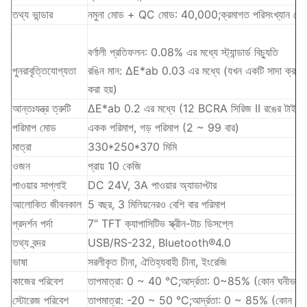
তথ্য ভান্ডার
নমুনা মোড + QC মোড: 40,000;ক্রমাগত পরিসংখ্যান ম
বর্ণালী প্রতিফলন: 0.08% এর মধ্যে স্ট্যান্ডার্ড বিচ্যুতি
পুনরাবৃত্তিযোগ্যতা
রঙিন মান: ΔE*ab 0.03 এর মধ্যে (যখন একটি সাদা ক্রমাঙ্কন
করা হয়)
আন্তঃযন্ত্র ত্রুটি
ΔE*ab 0.2 এর মধ্যে (12 BCRA সিরিজ II রঙের টাইলের
পরিমাপ মোড
একক পরিমাপ, গড় পরিমাপ (2 ~ 99 বার)
মাত্রা
330*250*370 মিমি
ওজন
প্রায় 10 কেজি
পাওয়ার সাপ্লাই
DC 24V, 3A পাওয়ার অ্যাডাপ্টার
আলোকিত জীবনকাল
5 বছর, 3 মিলিয়নেরও বেশি বার পরিমাপ
প্রদর্শন পর্দা
7" TFT ক্যাপাসিটিভ স্ক্রীন-টাচ ডিসপ্লে
তথ্য বন্দর
USB/RS-232, Bluetooth®4.0
ভাষা
সরলীকৃত চীনা, ঐতিহ্যবাহী চীনা, ইংরেজি
কাজের পরিবেশ
তাপমাত্রা: 0 ~ 40 ℃;আর্দ্রতা: 0~85% (কোন ঘনীভবন 
স্টোরেজ পরিবেশ
তাপমাত্রা: -20 ~ 50 ℃;আর্দ্রতা: 0 ~ 85% (কোন ঘনী