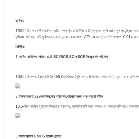
ভূমিকা
:
TS8520 হল একটি বেঞ্চটপ গ্রেটিং স্পেকট্রোফটোমিটার যা Silk দ্বারা স্বাধীনভাবে মূল প্রযুক্তির সাহ
ঘূর্ণায়মান পর্দা সহ, এটি সুবিধাজনক এবং ব্যবহার করা সহজ।ΔE*ab এর পুনরাবৃত্তিযোগ্যতা 0.014 এর ম
বৈশিষ্ট্য
:
1.
আমি
nt
জাতিগত সাধারণ d/8
,
SCI/SCE
,
SCI+SCE
সিঙ্ক্রোনাস পরিমাপ
TS8520 স্পেকট্রোফটোমিটার D/8 (ডিফিউজড ইলুমিনেশন, 8-ডিগ্রি দেখার কোণ) গ্রহণ করে যা বিশ্বে ব্য
2.
ই
কাজ করতে asy
বড় ডিসপ্লে প্যাড সহ,
পরিমাপ দ্রুত এবং আরো সঠিক
10.5-ইঞ্চি স্বাধীন ঘূর্ণায়মান ডিসপ্লে প্যাড সহ, প্রতিক্রিয়াটি দ্রুত করুন এবং অপারেশনটি আরও আরাম
3.
ডাবল অ্যারে CMOS ইমেজ সেন্সর;