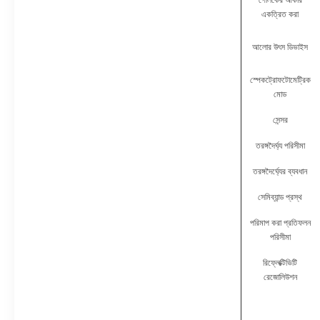
গোলকের আকার
একত্রিত করা
আলোর উৎস ডিভাইস
স্পেকট্রোফটোমেট্রিক
মোড
সেন্সর
তরঙ্গদৈর্ঘ্য পরিসীমা
তরঙ্গদৈর্ঘ্যের ব্যবধান
সেমিব্যান্ড প্রস্থ
পরিমাপ করা প্রতিফলন
পরিসীমা
রিফ্লেক্টিভিটি
রেজোলিউশন