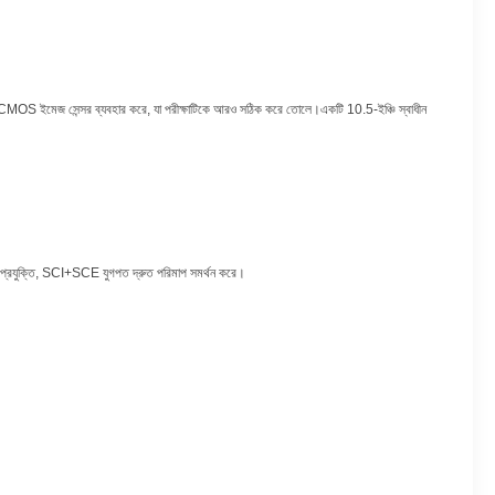
্যারে CMOS ইমেজ সেন্সর ব্যবহার করে, যা পরীক্ষাটিকে আরও সঠিক করে তোলে।একটি 10.5-ইঞ্চি স্বাধীন
ষণ প্রযুক্তি, SCI+SCE যুগপত দ্রুত পরিমাপ সমর্থন করে।