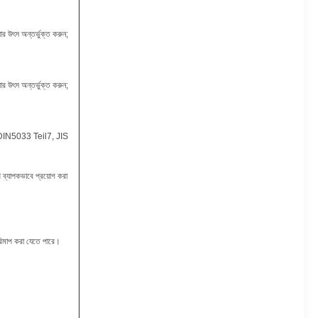
োর উৎস অন্তর্ভুক্ত করুন;
োর উৎস অন্তর্ভুক্ত করুন;
IN5033 Teil7, JIS
ল্পে ব্যাপকভাবে প্রয়োগ করা
ি পরিমাপ করা যেতে পারে।