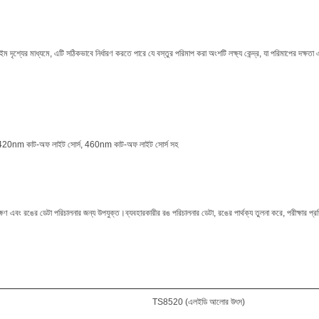
দৃশ্যের মাধ্যমে, এটি সঠিকভাবে নির্ধারণ করতে পারে যে বস্তুর পরিমাপ করা অংশটি লক্ষ্য কেন্দ্র, যা পরিমাপের দক্ষতা 
420nm কাট-অফ লাইট সোর্স, 460nm কাট-অফ লাইট সোর্স সহ
্ষণ এবং রঙের ডেটা পরিচালনার জন্য উপযুক্ত।ব্যবহারকারীর রঙ পরিচালনার ডেটা, রঙের পার্থক্য তুলনা করে, পরীক্ষার 
TS8520 (এলইডি আলোর উৎস)