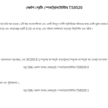
বেঞ্চটপ গ্রেটিং স্পেকট্রোফটোমিটার
TS85
20
ায্যে তৈরি করা হয়েছে।এটি উচ্চ সংবেদনশীলতা এবং একটি বিস্তৃত বর্ণালী প্রতিক্রিয়া পরিসরের জন্য একটি ডুয়াল-অ
ধ্যে এবং আন্তঃযন্ত্র ত্রুটি 0.14 এর মধ্যে, এবং পরিমাপ কার্যক্ষমতা অত্যন্ত স্থিতিশীল এবং সঠিক।
াপকভাবে প্রযোজ্য, এবং SCI/SCE (স্পেকুলার কম্পোনেন্ট অন্তর্ভুক্ত/স্পেকুলার কম্পোনেন্ট বাদ দেওয়া) সংশ্লে
দায়ক এবং সুবিধাজনক।,