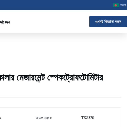
বাংলা
 আবেদন
এখনই জিজ্ঞাসা করুন
কালার মেজারমেন্ট স্পেকট্রোফটোমিটার
k
মডেল নম্বর:
TS8520