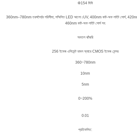
Φ154 মিমি
360nm–780nm তরঙ্গদৈর্ঘ্য পরিসীমা, সম্মিলিত LED আলো।UV, 400nm কাট-অফ লাইট সোর্স, 420nm 
460nm কাট-অফ লাইট সোর্স সহ
অবতল ঝাঁঝরি
256 ইমেজ এলিমেন্ট ডাবল অ্যারে CMOS ইমেজ সেন্সর
360~780nm
10nm
5nm
0~200%
0.01
প্রতিফলিত: