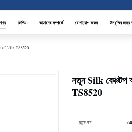
পণ্য
ভিডিও
আমাদের সম্পর্কে
যোগাযোগ করুন
উদ্ধৃতির জন্য
কট্রোফটোমিটার TS8520
নতুন Silk বেঞ্চটপ 
TS8520
ব্র্যান্ড নাম:
Sil