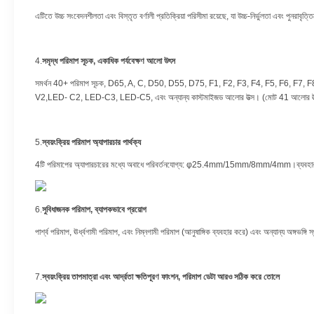
এটিতে উচ্চ সংবেদনশীলতা এবং বিস্তৃত বর্ণালী প্রতিক্রিয়া পরিসীমা রয়েছে, যা উচ্চ-নির্ভুলতা এবং পুনরাবৃ
4.
সমৃদ্ধ পরিমাপ সূচক, একাধিক পর্যবেক্ষণ আলো উৎস
সমর্থন 40+ পরিমাপ সূচক, D65, A, C, D50, D55, D75, F1, F2, F3, F4, F5
V2,LED- C2, LED-C3, LED-C5, এবং অন্যান্য কাস্টমাইজড আলোর উত্স। (মোট 41 আলোর উত্স, অংশগুলি
5.
স্বয়ংক্রিয় পরিমাপ অ্যাপারচার পার্থক্য
4টি পরিমাপের অ্যাপারচারের মধ্যে অবাধে পরিবর্তনযোগ্য: φ25.4mm/15mm/8mm/4mm।ব্যবহারকা
6.
সুবিধাজনক পরিমাপ, ব্যাপকভাবে প্রয়োগ
পার্শ্ব পরিমাপ, ঊর্ধ্বগামী পরিমাপ, এবং নিম্নগামী পরিমাপ (আনুষাঙ্গিক ব্যবহার করে) এবং অন্যান্য অঙ্গভঙ্গ
7.
স্বয়ংক্রিয় তাপমাত্রা এবং আর্দ্রতা ক্ষতিপূরণ ফাংশন, পরিমাপ ডেটা আরও সঠিক করে তোলে