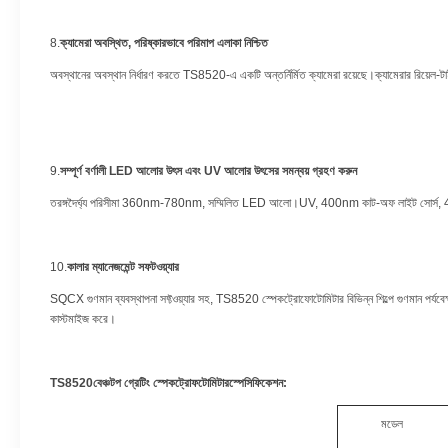
8.
ক্যামেরা অবস্থিত, পরিষ্কারভাবে পরিমাপ এলাকা নিশ্চিত
অবস্থানের অবস্থান নির্ধারণ করতে TS8520-এ একটি অন্তর্নির্মিত ক্যামেরা রয়েছে।ক্যামেরার রিয়েল-টাইম 
9.
সম্পূর্ণ বর্ণালী LED আলোর উৎস এবং UV আলোর উৎসের সমন্বয় গ্রহণ করুন
তরঙ্গদৈর্ঘ্য পরিসীমা 360nm-780nm, সম্মিলিত LED আলো।UV, 400nm কাট-অফ লাইট সোর্স, 
10.
কালার ম্যানেজমেন্ট সফটওয়্যার
SQCX গুণমান ব্যবস্থাপনা সফ্টওয়্যার সহ, TS8520 স্পেকট্রোফোটোমিটার বিভিন্ন শিল্পে গুণমান পর্যবেক
কাস্টমাইজ করে।
TS8520
বেঞ্চটপ গ্রেটিং স্পেকট্রোফটোমিটার
স্পেসিফিকেশন:
মডেল