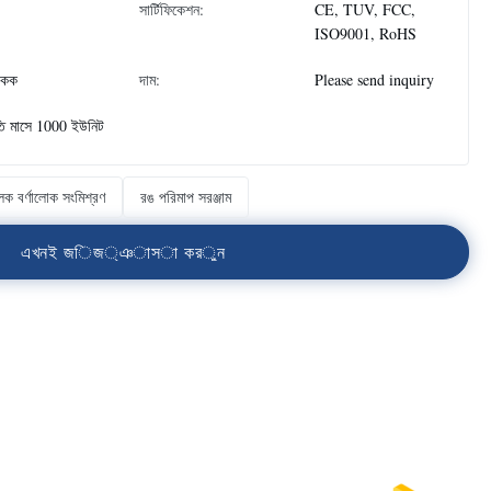
সার্টিফিকেশন:
CE, TUV, FCC,
ISO9001, RoHS
একক
দাম:
Please send inquiry
তি মাসে 1000 ইউনিট
ক বর্ণালোক সংমিশ্রণ
রঙ পরিমাপ সরঞ্জাম
এ
খ
ন
ই
জ
ি
জ
্
ঞ
া
স
া
ক
র
ু
ন