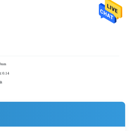
0nm
≤ 0.14
মি