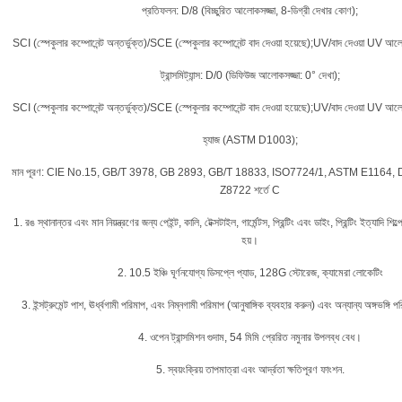
প্রতিফলন: D/8 (বিচ্ছুরিত আলোকসজ্জা, 8-ডিগ্রী দেখার কোণ);
SCI (স্পেকুলার কম্পোনেন্ট অন্তর্ভুক্ত)/SCE (স্পেকুলার কম্পোনেন্ট বাদ দেওয়া হয়েছে);UV/বাদ দেওয়া UV ​​আল
ট্রান্সমিট্যান্স: D/0 (ডিফিউজ আলোকসজ্জা: 0° দেখা);
SCI (স্পেকুলার কম্পোনেন্ট অন্তর্ভুক্ত)/SCE (স্পেকুলার কম্পোনেন্ট বাদ দেওয়া হয়েছে);UV/বাদ দেওয়া UV ​​আল
হ্যাজ (ASTM D1003);
মান পূরণ: CIE No.15, GB/T 3978, GB 2893, GB/T 18833, ISO7724/1, ASTM E1164, D
Z8722 শর্তে C
1. রঙ স্থানান্তর এবং মান নিয়ন্ত্রণের জন্য পেইন্ট, কালি, টেক্সটাইল, গার্মেন্টস, প্রিন্টিং এবং ডাইং, প্রিন্টিং ইত্যাদি শি
হয়।
2. 10.5 ইঞ্চি ঘূর্ণনযোগ্য ডিসপ্লে প্যাড, 128G স্টোরেজ, ক্যামেরা লোকেটিং
3. ইন্সট্রুমেন্ট পাশ, ঊর্ধ্বগামী পরিমাপ, এবং নিম্নগামী পরিমাপ (আনুষাঙ্গিক ব্যবহার করুন) এবং অন্যান্য অঙ্গভঙ্গ
4. ওপেন ট্রান্সমিশন গুদাম, 54 মিমি প্রেরিত নমুনার উপলব্ধ বেধ।
5. স্বয়ংক্রিয় তাপমাত্রা এবং আর্দ্রতা ক্ষতিপূরণ ফাংশন.