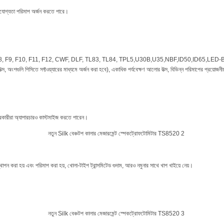
ত্তিযোগ্যতা পরিমাপ অর্জন করতে পারে।
, F6, F7, F8, F9, F10, F11, F12, CWF, DLF, TL83, TL84, TPL5,U30B,U35,NBF,ID50,
 পিসিতে সফ্টওয়্যারের মাধ্যমে অর্জন করা হবে), একাধিক পর্যবেক্ষণ আলোর উত্স, বিভিন্ন পরিমাপের প্রয়োজনী
রীরা অ্যাপারচারও কাস্টমাইজ করতে পারেন।
ি স্থাপন করা হয় এবং পরিমাপ করা হয়, খোলা-টাইপ ট্রান্সমিটেড গুদাম, আরও নমুনার সাথে খাপ খাইয়ে নেয়।