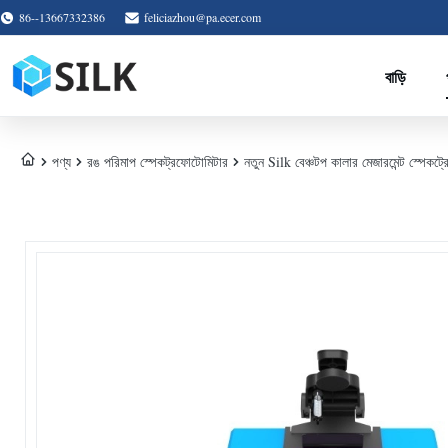
86--13667332386
feliciazhou@pa.ecer.com
বাড়ি
পণ্য
রঙ পরিমাপ স্পেকট্রফোটোমিটার
নতুন Silk বেঞ্চটপ কালার মেজারমেন্ট স্পে