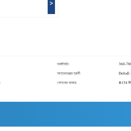
>
তরঙ্গদৈর্ঘ্য:
360-78
আন্তঃযন্ত্রের ত্রুটি:
DeltaE 
ি
গোলকের আকার:
Φ154 মি