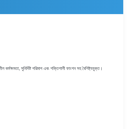
র্মক্ষমতা, সুনির্দিষ্ট পরিমাপ এবং শক্তিশালী ফাংশন সহ বৈশিষ্ট্যযুক্ত।