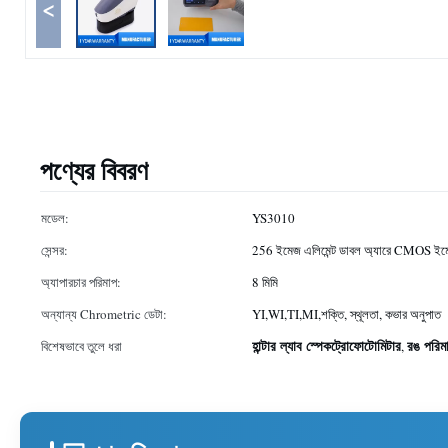
<
পণ্যের বিবরণ
মডেল:
YS3010
সেন্সর:
256 ইমেজ এলিমেন্ট ডাবল অ্যারে CMOS ইমে
অ্যাপারচার পরিমাপ:
8 মিমি
অন্যান্য Chrometric ডেটা:
YI,WI,TI,MI,শক্তি, স্থূলতা, কভার অনুপাত
হান্টার ল্যাব স্পেকট্রোফোটোমিটার
রঙ পরিমাপ
বিশেষভাবে তুলে ধরা
,