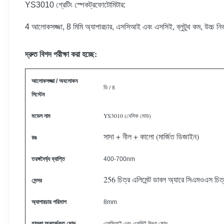
YS3010 গ্রেটিং স্পেকট্রফোটোমিটার:
4 আলোকসজ্জা, 8 মিমি অ্যাপারচার, এসসিআই এবং এসসিই, ব্লুটুথ কম, উচ্চ নির
দ্রুত বিশদ পরীক্ষা করা হচ্ছে:
আলোকসজ্জা / অবলোকন
ডি / 8
সিস্টেম
মডেল নাম
YS3010 (বেসিক মোড)
সাদা + নীল + কালো (মার্জিত ডিজাইন)
রঙ
তরঙ্গদৈর্ঘ্য ব্যাপ্তি
400-700nm
256 চিত্র এলিমেন্ট ডাবল অ্যারে সিএমওএস চিত্র
সেন্সর
অ্যাপারচার পরিমাপ
8mm
হালকা অন্তর্ভুক্ত মোড
এসসিআই এবং এসসিই উভয় মোড