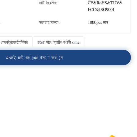
সার্টিফিকেশন:
CE&RoHS&TUV&
FCC&ISO9001
c
সরবরাহ ক্ষমতা:
1000pcs মাস
াব স্পেকট্রফোটোমিটার
রঙের সাথে ম্যাচিং বর্ণালী ome
এ
খ
ন
ই
জ
ি
জ
্
ঞ
া
স
া
ক
র
ু
ন