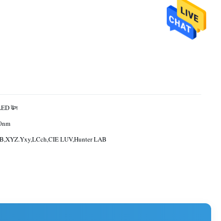
LED উত্স
0nm
B,XYZ.Yxy,LCch,CIE LUV,Hunter LAB