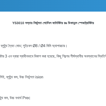
YS3010 সস্তার নির্ভুলতা পোর্টেবল ফটোমিটার রঙ ডিফারেন্স স্পেকট্রোমিটার
ব্লুটুথ দ্বৈত মোড; সুইচবল Ø8 / Ø4 মিমি অ্যাপারচার।
্বারা স্বাধীনভাবে বিকাশ করা হয়েছে, কিছু শিল্পের শীর্ষস্থানীয় অবস্থানের স্থিতিশীল ক
, ব্লুটুথ কম, উচ্চ নির্ভুলতা ision
ুথ কম, উচ্চ যথার্থ Prec