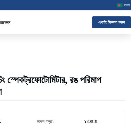
বাংলা
 আবেদন
এখনই জিজ্ঞাসা করুন
াচিং স্পেকট্রফোটোমিটার, রঙ পরিমাপ
া
k
মডেল নম্বর:
YS3010