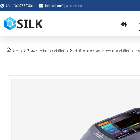
86--13667332386
feliciazhou@pa.ecer.com
বাড়ি
পণ্য
3 এএন স্পেকট্রোফোটোমিটার
পোর্টেবল কালার ম্যাচিং স্পেকট্রফোটোমিটার, রঙ