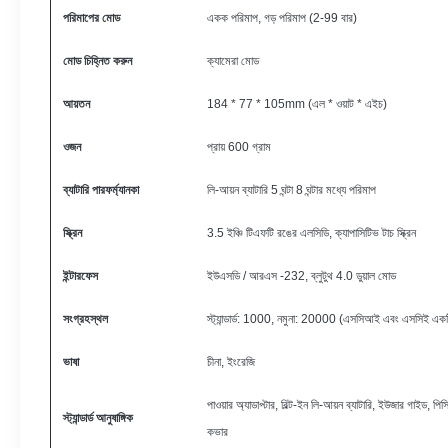
পরিমাপের মোড
একক পরিমাপ, গড় পরিমাপ (2-99 বার)
মোড চিহ্নিত করুন
ক্যামেরা মোড
আয়তন
184 * 77 * 105mm (এল * ওয়াট * এইচ)
ওজন
প্রায় 600 গ্রাম
ব্যাটারি পারফর্ম্যানকা
লি-আয়ন ব্যাটারি 5 ঘন্টা 8 ঘন্টার মধ্যে পরিমাপ
স্ক্রিন
3.5 ইঞ্চি টিএফটি রঙের এলসিডি, ক্যাপাসিটিভ টাচ স্ক্রিন
ইন্টারফেস
ইউএসডি / আরএস -232, ব্লুটুথ 4.0 ডুয়াল মোড
সংগ্রহস্থল
স্ট্যান্ডার্ড: 1000, নমুনা: 20000 (এসসিআই এবং এসসিই একটি
ভাষা
চীনা, ইংরেজি
পাওয়ার অ্যাডাপ্টার, বিল্ট-ইন লি-আয়ন ব্যাটারি, ইউজার গাইড, পিসি স
স্ট্যান্ডার্ড আনুষাঙ্গিক
কভার