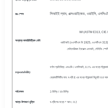
সিআইই ল্যাব, এক্সওয়াইজেড, ওয়াইসি, এলসিএই
রঙ স্পেস
WI (ASTM E313, CIE /
অন্যান্য কালারিমিট্রিক ডেটা
ওয়াইআই (এএসটিএম ডি 1925, এএসটিএম 313
মেটামেরিজম ইনডেক্স এমআই, স্টেইনিং স্পেসিট
বর্ণাল প্রতিবিম্ব: এমএভি / এসসিআই, 0.1% এর মধ্যে স্ট্যান্ড
repeatability
ক্রোমাটিসিটির মান: ব-দ্বী E এর মধ্যে স্ট্যান্ডার্ড বিচ্যুতি 0.0 
পর্যবেক্ষক
2-ডিগ্রি / 10-ডিগ্রি
আন্ত-উপকরণ চুক্তি
ব-দ্বীপের মধ্যে * আব। 0.2