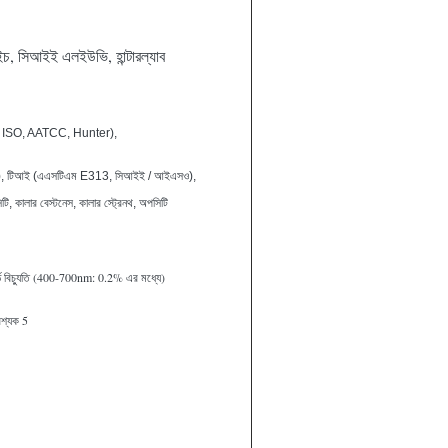
চ, সিআইই এলইউভি, হান্টারল্যাব
 ISO, AATCC, Hunter),
), টিআই (এএসটিএম E313, সিআইই / আইএসও),
ি, কালার বেস্টনেস, কালার স্ট্রেনথ, অপসিটি
ার্ড বিচ্যুতি (400-700nm: 0.2% এর মধ্যে)
আবশ্যক 5