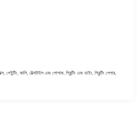
পেইন্টিং, কালি, টেক্সটাইল এবং পোশাক, প্রিন্টিং এবং ডাইং, প্রিন্টিং পেপার,