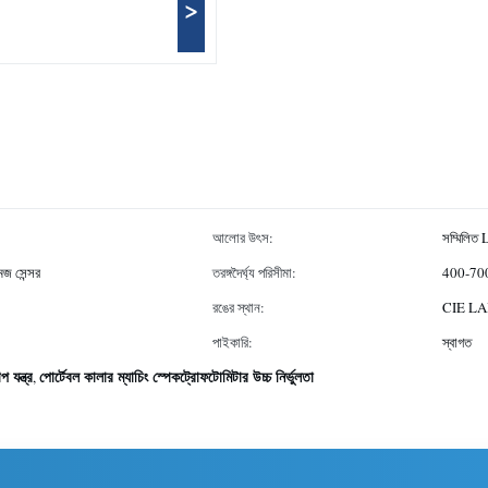
>
আলোর উৎস:
সম্মিলিত 
জ সেন্সর
তরঙ্গদৈর্ঘ্য পরিসীমা:
400-70
রঙের স্থান:
CIE LA
পাইকারি:
স্বাগত
 যন্ত্র
পোর্টেবল কালার ম্যাচিং স্পেকট্রোফটোমিটার উচ্চ নির্ভুলতা
,