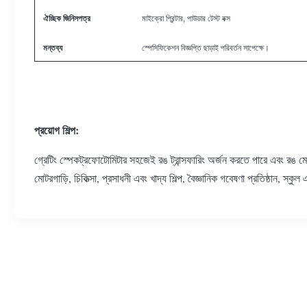
ঐচ্ছিক জিনিসপত্র
মাইক্রো প্রিন্টার, পাউডার টেস্ট বক্স
মন্তব্য
স্পেসিফিকেশন বিজ্ঞপ্তি ছাড়াই পরিবর্তন সাপেক্ষে।
প্রয়োগ শিল্প:
গ্রেটিং স্পেকট্রফোটোমিটার সহজেই রঙ ট্রান্সফারিং অর্জন করতে পারে এবং রঙ মেলানো 
মোটরগাড়ি, চিকিত্সা, প্রসাধনী এবং খাদ্য শিল্প, বৈজ্ঞানিক গবেষণা প্রতিষ্ঠান, স্কু