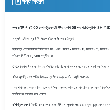
পণ্য বিবরণ
এক্স-রাইট সিআই 60 স্পেকট্রফোটোমিটার এসপি 60 এর প্রতিস্থাপন 3H YS3
সাপ্লাই চেইনের প্রতিটি লিঙ্কে রঙিন পরিচালনার উন্নতি
হ্যান্ডহেল্ড স্পেকট্রোফোটোমিটারের সি 6 এক্স পরিবার - সিআই 60, সিআই 62, সিআই 64 এ
পরিমাপ নির্বিশেষে gives সংগৃহীত হয়.
Ci6x সিরিজটি ধারাবাহিক রঙ মনিটরিং প্রোগ্রাম বিকাশ করার, দক্ষতার সাথে প্রক্রিয়া মান
রঙিন অ্যাপ্লিকেশনগুলির বিস্তৃত ব্যাপ্তির জন্য একটি বহুমুখী প্যাকেজ
পণ্য পরিবারের মধ্যে থাকা অনেকগুলি বিকল্প সমস্ত আকারের ক্রিয়াকলাপকে একটি স্থিতিশী
নির্ভরযোগ্য সমাধান করে তোলে:
বাণিজ্যিক লেপ।
নির্দিষ্ট রঙের কোড এবং বিধিমালা পূরণের প্রয়োজনে পুনরাবৃত্তযোগ্য র