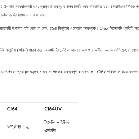
শই উপাদান সরবরাহকারী এবং প্রক্রিয়া অবস্থার উপর নির্ভর করে পরিবর্তিত হয়।
সিআইএক্স সিরিজ প্র
 নেটওয়ার্কের মধ্যে ভাগ করা যায়।
 সরবরাহকারী উপাদান যাই হোক না কেন, রঙের নির্ভুলতা একেবারে আবশ্যক।
Ci6x সিস্টেমটি প্রতিটি স্ত
নিং এজেন্টস (ওবিএ) ধারণ করে এমনগুলি বৈদ্যুতিক আলোয় অবস্থার অধীনে অনেক বেশি চেহারা পেত
ভিন্ন উপকরণ পুনরাবৃত্তিমূলক রঙের সংশ্লেষকে গুরুত্বপূর্ণ করে তোলে।
Ci6x পরিবার বিভিন্ন ধরণের 
Ci64
Ci64UV
টংস্টেন + ইউভি
দুষ্প্রাপ্য ধাতু
এলইডি