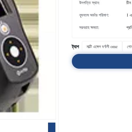
উৎপত্তি স্থান:
চীন
ন্যূনতম অর্ডার পরিমাণ:
1 
সরবরাহ ক্ষমতা:
প্র
ট্যাগ
মাল্টি এঙ্গেল বর্ণালী ome
গোল