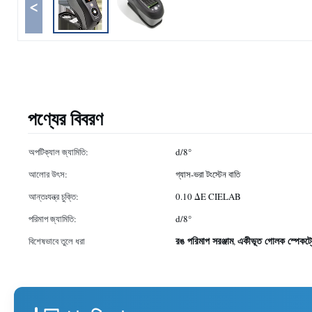
<
পণ্যের বিবরণ
অপটিক্যাল জ্যামিতি:
d/8°
আলোর উৎস:
গ্যাস-ভরা টংস্টেন বাতি
আন্তঃযন্ত্র চুক্তি:
0.10 ΔE CIELAB
পরিমাপ জ্যামিতি:
d/8°
রঙ পরিমাপ সরঞ্জাম
একীভূত গোলক স্পেকট্
বিশেষভাবে তুলে ধরা
,