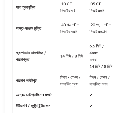
.10 CE
.05 CE
সাদা পুনরাবৃত্তি
সিআইএলবি
সিআইএলবি
.40 গড় *E *
.20 গড়। *E *
আন্ত-সরঞ্জাম চুক্তি
সিআইএলএবি
সিআইএলএবি
6.5 মিমি /
অ্যাপারচার আলোকিত /
4mm
14 মিমি / 8 মিমি
পরিমাপকৃত
অথবা
14 মিমি / 8 মিমি
স্পিন / স্পেক্স /
স্পিন / স্পেক্স /
পরিমাপ আউটপুট
সম্পর্কিত গ্লস
সম্পর্কিত গ্লস
এম্বেড নেটপ্রোফিলার সমর্থন
✔
ইউএসবি / ব্লুটুথ ইন্টারফেস
✔