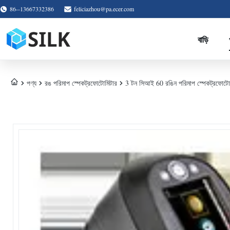
86--13667332386
feliciazhou@pa.ecer.com
বাড়ি
পণ্য
রঙ পরিমাপ স্পেকট্রফোটোমিটার
3 টন সিআই 60 রঙিন পরিমাপ স্পেকট্রফোটোমিটা