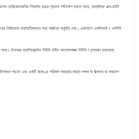
সেস ভেরিয়েবলগুলির শিফটের রঙের প্রভাব পর্যবেক্ষণ করতে পারে, অন্যদিকে এক্স-রাইট
রের নির্মাতাকে ধারাবাহিকভাবে পড়া অর্জনের অনুমতি দেয়।
একযোগে এসসিআই / এসসিই
ে পারে।
উপলব্ধ ক্যালিব্রেটেড ইউভি বর্ধিত আলোকসজ্জা ইউভি / দৃশ্যমান ভারসাম্য
উপকরণ পড়তে এবং একটি মানদণ্ড পরিমাপ সরবরাহ করতে সক্ষম যা উত্পাদন বা সমাবেশ