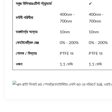
সবুজ বিসিআরএটিস্ট স্ট্যান্ডার্ড
✔
400nm -
400nm -
বর্ণালী পরিসীমা
700nm
700nm
তরঙ্গদৈর্ঘ্য অন্তর
10nm
10nm
ফোটোমেট্রিক রেঞ্জ
0% - 200%
0% - 200%
গোলক / বিস্তার
PTFE হয়
PTFE হয়
ওজন
1.1 কেজি
1.1 কেজি