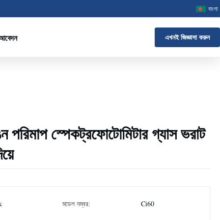
বাংলা
 আবেদন
এখনই জিজ্ঞাসা করুন
 পরিমাপ স্পেকট্রফোটোমিটার গ্যাস ভরাট
িয়ে
k
মডেল নম্বর:
Ci60