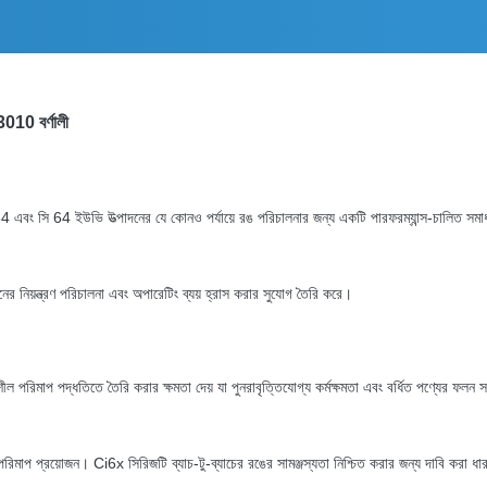
010 বর্ণালী
বং সি 64 ইউভি উত্পাদনের যে কোনও পর্যায়ে রঙ পরিচালনার জন্য একটি পারফরম্যান্স-চালিত সমাধান 
ের নিয়ন্ত্রণ পরিচালনা এবং অপারেটিং ব্যয় হ্রাস করার সুযোগ তৈরি করে।
ল পরিমাপ পদ্ধতিতে তৈরি করার ক্ষমতা দেয় যা পুনরাবৃত্তিযোগ্য কর্মক্ষমতা এবং বর্ধিত পণ্যের ফলন
ঙ পরিমাপ প্রয়োজন।
Ci6x সিরিজটি ব্যাচ-টু-ব্যাচের রঙের সামঞ্জস্যতা নিশ্চিত করার জন্য দাবি করা 