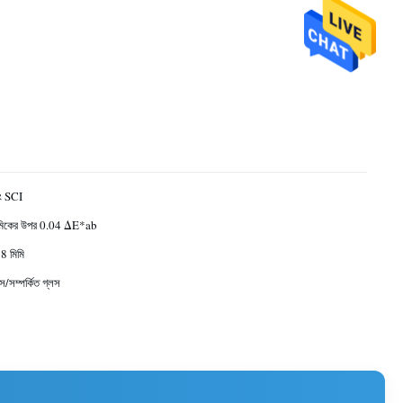
ং SCI
ামিকের উপর 0.04 ΔE*ab
 8 মিমি
ক্স/সম্পর্কিত গ্লস