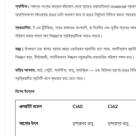
প্লাস্টিক।
সমাপ্ত পণ্যের মাধ্যমে কাঁচামাল থেকে ব্যাচের ধারাবাহিকতা material প্রায়
অ্যাপ্লিকেশন সফ্টওয়্যার রঙের ডেটা সংরক্ষণ করে যা রঙের নির্ভুলতা নিশ্চিত করতে সরবরাহ
স্বয়ংচালিত.
ই এম ইন্টিরিয়র, পরের বাজারের অংশগুলি, বা দ্বিতীয় এবং তৃতীয় স্তরের
পরিমাপ করার ক্ষমতা মান নিয়ন্ত্রণের প্রক্রিয়াটিকে আরও বাড়ায়।
বস্ত্র।
উপকরণ এবং কাপড় প্রথম নজরে একইরকম প্রদর্শিত হতে পারে, অপটিক্যাল ব্রাইট
নিয়ন্ত্রণ করে, দীর্ঘমেয়াদী, অপটিকভাবে উজ্জ্বল নমুনাগুলির ধারাবাহিক পরিমাপ সক্ষম করে।
বাড়ির আসবাব.
কাঠ, পেইন্ট, প্লাস্টিক, ধাতু, ফ্যাব্রিক — এবং বিভিন্ন ধরণের রঙের বি
প্রক্রিয়াটির প্রতিটি ধাপে ব্যবহার করা যেতে পারে।
বিশেষ উল্লেখ
এক্সরাইট মডেল
Ci60
Ci62
আলোর উৎস
দুষ্প্রাপ্য ধাতু
দুষ্প্রাপ্য ধাতু