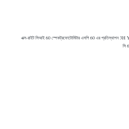
এক্স-রাইট সিআই 60 স্পেকট্রফোটোমিটার এসপি 60 এর প্রতিস্থাপন 3H YS30
সি 6