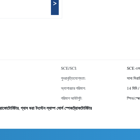
>
SCE/SCI:
SCE এব
পুনরাবৃত্তিযোগ্যতা:
সাদা সির
অ্যাপারচার পরিমাপ:
14 মিমি /
পরিমাপ আউটপুট:
স্পিন/স্পে
রোফোটোমিটার
গ্যাস ভরা টংস্টেন ল্যাম্প সোর্স স্পেকট্রোফটোমিটার
,