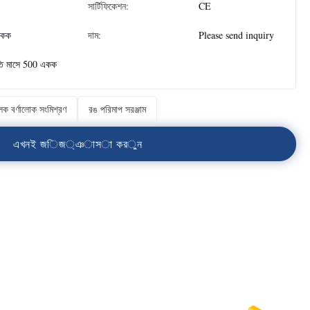
সার্টিফিকেশন:
CE
একক
দাম:
Please send inquiry
তি মাসে 500 একক
ক বর্ণালোক সংমিশ্রণ
রঙ পরিমাপ সরঞ্জাম
এ
খ
ন
ই
জ
ি
জ
্
ঞ
া
স
া
ক
র
ু
ন