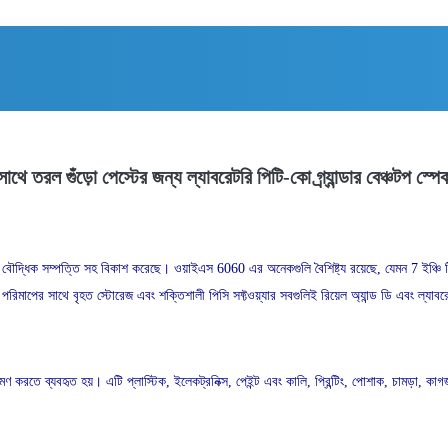
াথে তরল গুঁড়ো পেস্টের জন্য ল্যাবরেটরি পিটি-কো গ্র্যান্ডার বেঞ্চটপ স্
র বৌদ্ধিক সম্পত্তি সহ বিকাশ করেছে।
ওয়াইএস 6060 এর অনেকগুলি বৈশিষ্ট্য রয়েছে, যেমন 7 ইঞ্চি টি
 রঙ পরিমাপের সাথে বৃহত স্টোরেজ এবং শক্তিশালী পিসি সফ্টওয়্যার সবগুলিই রিয়েল অ্যান্ড ডি এবং 
্রমণ করতে ব্যবহৃত হয়।
এটি প্লাস্টিক, ইলেকট্রনিক্স, পেইন্ট এবং কালি, প্রিন্টিং, পোশাক, চামড়া, ক