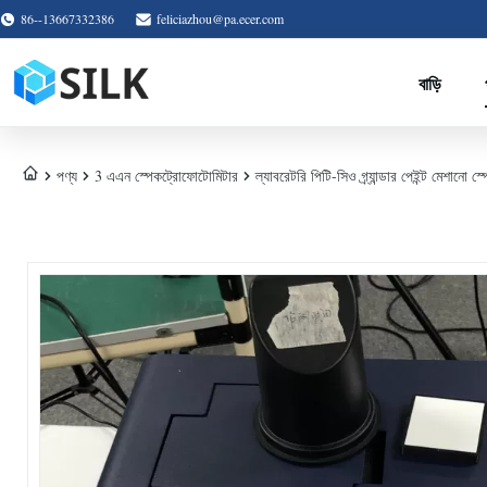
86--13667332386
feliciazhou@pa.ecer.com
বাড়ি
পণ্য
3 এএন স্পেকট্রোফোটোমিটার
ল্যাবরেটরি পিটি-সিও গ্র্যান্ডার পেইন্ট মেশানো স