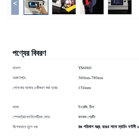
<
পণ্যের বিবরণ
মডেল:
YS6060
তরঙ্গ দৈর্ঘ্য:
360nm-780nm
গোলকের আকার একীকরণ করা হচ্ছে:
154mm
ভাষা:
ইংরেজি, চীনা
স্পেকট্রোফোটোমেট্রিক মোড:
কনকভ গ্রেটিং
রঙ পরিমাপ যন্ত্র
রঙের সাথে ম্যাচিং বর্ণালী
বিশেষভাবে তুলে ধরা
,