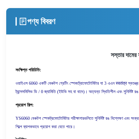
পণ্য বিবরণ
সস্তার দামের স
সংক্ষিপ্ত পরিচিতি:
ওয়াইএস 6060 একটি বেঞ্চটপ গ্রেটিং স্পেকট্রোফোটোমিটার যা 3 এএন स्वतंत्र স্বতন্ত্
ট্রান্সসমিসিভ ডি / 0 জ্যামিতি (ইউভি সহ বা বাদে)।
অত্যন্ত স্থিতিশীল এবং সুনির্দিষ্ট
প্রয়োগ শিল্প:
YS6060 বেঞ্চটপ স্পেকট্রফোটোমিটার পরীক্ষাগারগুলিতে সুনির্দিষ্ট রঙ বিশ্লেষণ এবং সংক
শিল্পে ব্যাপকভাবে প্রয়োগ করা যেতে পারে।