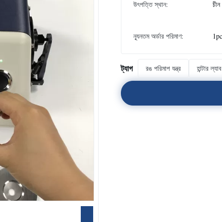
উৎপত্তি স্থান:
চীন
ন্যূনতম অর্ডার পরিমাণ:
1p
ট্যাগ
রঙ পরিমাপ যন্ত্র
হান্টার ল্য