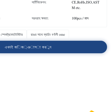
সার্টিফিকেশন:
CE,RoHs,ISO,AST
M etc.
c
সরবরাহ ক্ষমতা:
100pcs / মাস
াব স্পেকট্রফোটোমিটার
রঙের সাথে ম্যাচিং বর্ণালী ome
এ
খ
ন
ই
জ
ি
জ
্
ঞ
া
স
া
ক
র
ু
ন