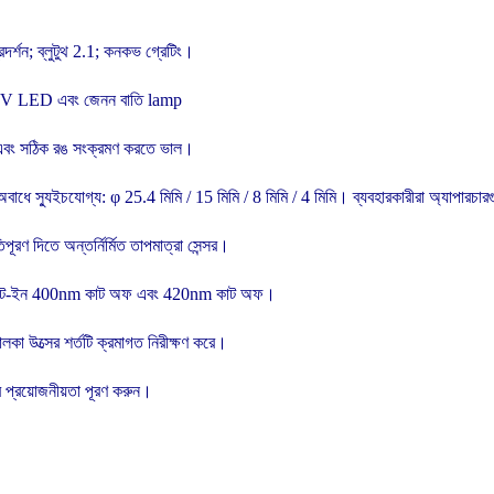
রদর্শন;
ব্লুটুথ 2.1;
কনকভ গ্রেটিং।
, UV LED এবং জেনন বাতি lamp
করা এবং সঠিক রঙ সংক্রমণ করতে ভাল।
অবাধে স্যুইচযোগ্য: φ 25.4 মিমি / 15 মিমি / 8 মিমি / 4 মিমি।
ব্যবহারকারীরা অ্যাপারচ
পূরণ দিতে অন্তর্নির্মিত তাপমাত্রা সেন্সর।
বিল্ট-ইন 400nm কাট অফ এবং 420nm কাট অফ।
হালকা উত্সের শর্তটি ক্রমাগত নিরীক্ষণ করে।
 প্রয়োজনীয়তা পূরণ করুন।