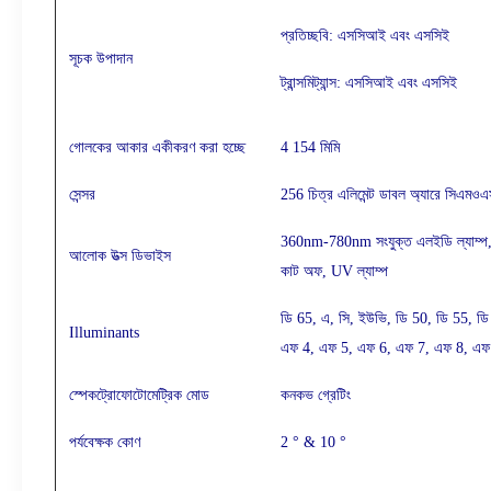
প্রতিচ্ছবি: এসসিআই এবং এসসিই
সূচক উপাদান
ট্রান্সমিট্যান্স: এসসিআই এবং এসসিই
গোলকের আকার একীকরণ করা হচ্ছে
4 154 মিমি
সেন্সর
256 চিত্র এলিমেন্ট ডাবল অ্যারে সিএমওএস
360nm-780nm সংযুক্ত এলইডি ল্যাম
আলোক উত্স ডিভাইস
কাট অফ, UV ল্যাম্প
ডি 65, এ, সি, ইউভি, ডি 50, ডি 55, ড
Illuminants
এফ 4, এফ 5, এফ 6, এফ 7, এফ 8, এফ
স্পেকট্রোফোটোমেট্রিক মোড
কনকভ গ্রেটিং
পর্যবেক্ষক কোণ
2 ° & 10 °