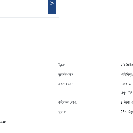
>
স্ক্রিন:
7 ইঞ্চি টি
সূচক উপাদান:
প্রতিবিম
আলোর উৎস:
D65, এ, 
চাপুন, F6
পর্যবেক্ষক কোণ:
2 ডিগ্রি 
সেন্সর:
256 চিত্র
 ome