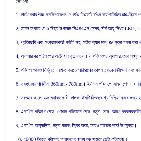
বৈশিষ্ট্য:
1, হার্ডওয়্যার উচ্চ কনফিগারেশন: 7 ইঞ্চি টিএফটি রঙিন ক্যাপাসিটিভ টাচ-স্ক্রিন প্
2, ডাবল অ্যারে 256 চিত্র উপাদান সিএমওএস সেন্সর;
দীর্ঘ আয়ু স্থির LED
3, প্রতিচ্ছবি এবং সংক্রমণকারী বর্ণালী সহ, সঠিক ল্যাব মান, রঙ সূত্র গণনা 
4, অ্যাপারচার পরিমাপের অটো সনাক্ত করুন।
4 পরিমাপের অ্যাপারচারের মধ্যে 
5, পরিমাপ আরও নির্ভুলতা নিশ্চিত করতে পরিমাপের তাপমাত্রাকে নিরীক্ষণ এবং ক্ষতি
6, তরঙ্গদৈর্ঘ্য পরিসীমা 360nm - 780nm।
ইউএন পরিমাপে আরও পেশাদার, 
7, স্বতন্ত্র আলো উত্স সনাক্তকারী, হালকা উত্সটি নির্ভরযোগ্য নিশ্চিত করার জন্য 
8, একাধিক পরিমাপ মোড: গুণমান পরিচালন মোড, নমুনা মোড;
আরও ব্যবহারকারীর
9, একাধিক আনুষাঙ্গিক, নমুনা ধারক, স্থির বাতা, আরও কাজের শর্তে উপযুক্ত।
10, 40000 টুকরো পরীক্ষার ফলাফলের জন্য বড় ক্ষমতা ডেটা স্টোরেজ।