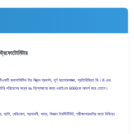
পেকট্রফোটোমিটার
এফটি ক্যাপাসিটিভ টাচ স্ক্রিন প্রদর্শন, পূর্ণ আলোকসজ্জা, প্রতিবিম্বিত ডি / 8 এবং
ল্যাবরেটরি পরিবেশের মধ্যে রঙ বিশ্লেষণের জন্য ওয়াইএস 6060কে আদর্শ করে তোলে।
াগজ, অটো, মেডিকেল, প্রসাধনী, খাদ্য, বিজ্ঞান ইনস্টিটিউট, পরীক্ষাগারগুলির মতো বিভিন্ন