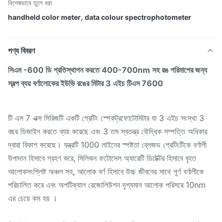
বিশেষভাবে তুলে ধরা
handheld color meter
,
data colour spectrophotometer
পণ্য বিবরণ
সিএম -600 ডি প্রতিস্থাপন করতে 400-700nm সহ রঙ পরিমাপের জন্য
স্বল্প ব্যয় বর্ণালোকের ইউভি রঙের মিটার 3 এইচ টিএস 7600
টি এস 7 এক্স সিরিজটি একটি গ্রেটিং স্পেকট্রফোটোমিটার যা 3 এইচ সংস্থা 3
বছর ডিজাইন করতে ব্যয় করেছে এবং 3 তম স্বতন্ত্র বৌদ্ধিক সম্পত্তি অধিকার
দ্বারা বিকাশ করেছে। যন্ত্রটি 1000 লাইনের স্পষ্টতা ব্লেজড গ্রেটিংটিকে বর্ণালী
উপাদান হিসাবে গ্রহণ করে, সিলিকন ফটোসেল অ্যারেটি ডিটেক্টর হিসাবে বৃহত
আলোকসংশ্লিষ্ট অঞ্চল সহ, আলোক বর্ণ হিসাবে উচ্চ জীবনের সাথে পূর্ণ বর্ণালীকে
পরিচালিত করে এবং অপটিক্যাল রেজোলিউশন দৃশ্যমান আলোক পরিসরে 10nm
এর চেয়ে কম হয় ।