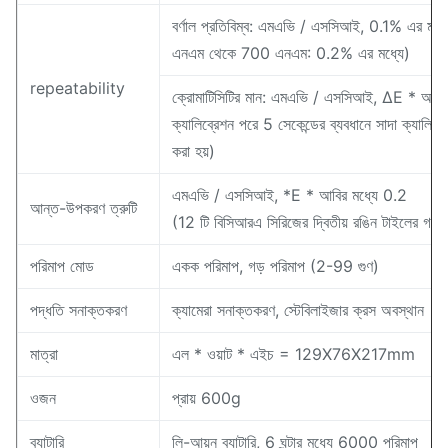
বর্ণাল প্রতিবিম্ব: এমএভি / এসসিআই, 0.1% এর মধ্যে স্
এনএম থেকে 700 এনএম: 0.2% এর মধ্যে)
repeatability
ক্রোমাটিসিটির মান: এমএভি / এসসিআই, ΔE * আব 
ক্যালিব্রেশন পরে 5 সেকেন্ডের ব্যবধানে সাদা ক্যালিব
করা হয়)
এমএভি / এসসিআই, *E * আবির মধ্যে 0.2
আন্ত-উপকরণ ত্রুটি
(12 টি বিসিআরএ সিরিজের দ্বিতীয় রঙিন টাইলের গড়)
পরিমাপ মোড
একক পরিমাপ, গড় পরিমাপ (2-99 গুণ)
পদ্ধতি সনাক্তকরণ
ক্যামেরা সনাক্তকরণ, স্টেবিলাইজার ক্রস অবস্থান
মাত্রা
এল * ওয়াট * এইচ = 129X76X217mm
ওজন
প্রায় 600g
ব্যাটারি
লি-আয়ন ব্যাটারি, 6 ঘন্টার মধ্যে 6000 পরিমাপ