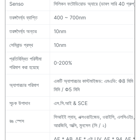
Senso
সিলিকন ফটোডিয়োড অ্যারে (ডাবল সারি 40 গ্রুপ)
তরঙ্গদৈর্ঘ্য ব্যাপ্তি
400 ~ 700nm
তরঙ্গদৈর্ঘ্য অন্তর
10nm
সেমিবান্ড প্রস্থ
10nm
প্রতিবিম্বিত পরিসীমা
0-200%
পরিমাপ করা হয়েছে
একটি অ্যাপারচার কাস্টমাইজড: এমএভি: Φ8 মিমি
অ্যাপারচার পরিমাপ
মিমি / Φ5 মিমি
সূচক উপাদান
এস.সি.আই & SCE
সিআইই ল্যাব, এক্সওয়াইজেড, ওয়াইসি, এলসিএইচ,
রঙ স্পেস
আরজিবি, অক্সি, মুনসেল (সি / ২)
ΔE * AB, ΔE * এই UV, ΔE * 94, ΔE * সিএ