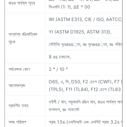
রঙের পার্থক্য সূত্র
সিএমসি (1: 1), ΔE * 00
WI (ASTM E313, CIE / ISO, AATCC, H
YI (ASTM D1925, ASTM 313),
অন্যান্য রঙিমাত্রিক
সূচক
স্টেইনিং দৃness়তা, রঙ দৃness়তা, রঙ শক্তি, অ
8 ss চকচকে,
পর্যবেক্ষক কোণ
2 ° / 10 °
D65, এ, সি, D50, F2 চেপে (CWF), F7 (ডিএ
আলোকপ্রদ
(TPL5), F11 (TL84), F12 চেপে (TL83 /
বর্ণালী / মান, নমুনাগুলি রঙিন মান, রঙের পার্থক্য মান
প্রদর্শিত তথ্য
ফলাফল, রঙ অফসেট
সময় পরিমাপ
প্রায় 1.5s (এসসিআই এবং এসসিই প্রায় 3.2s পরি