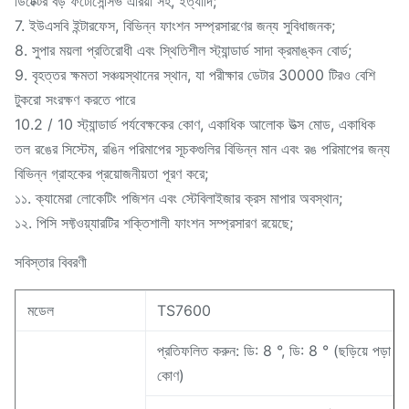
ডিটেক্টর বড় ফটোসেন্সিভ এরিয়া সহ, ইত্যাদি;
7. ইউএসবি ইন্টারফেস, বিভিন্ন ফাংশন সম্প্রসারণের জন্য সুবিধাজনক;
8. সুপার ময়লা প্রতিরোধী এবং স্থিতিশীল স্ট্যান্ডার্ড সাদা ক্রমাঙ্কন বোর্ড;
9. বৃহত্তর ক্ষমতা সঞ্চয়স্থানের স্থান, যা পরীক্ষার ডেটার 30000 টিরও বেশি
টুকরো সংরক্ষণ করতে পারে
10.2 / 10 স্ট্যান্ডার্ড পর্যবেক্ষকের কোণ, একাধিক আলোক উত্স মোড, একাধিক
তল রঙের সিস্টেম, রঙিন পরিমাপের সূচকগুলির বিভিন্ন মান এবং রঙ পরিমাপের জন্য
বিভিন্ন গ্রাহকের প্রয়োজনীয়তা পূরণ করে;
১১. ক্যামেরা লোকেটিং পজিশন এবং স্টেবিলাইজার ক্রস মাপার অবস্থান;
১২. পিসি সফ্টওয়্যারটির শক্তিশালী ফাংশন সম্প্রসারণ রয়েছে;
সবিস্তার বিবরণী
মডেল
TS7600
প্রতিফলিত করুন: ডি: 8 °, ডি: 8 ° (ছড়িয়ে পড়া আ
কোণ)