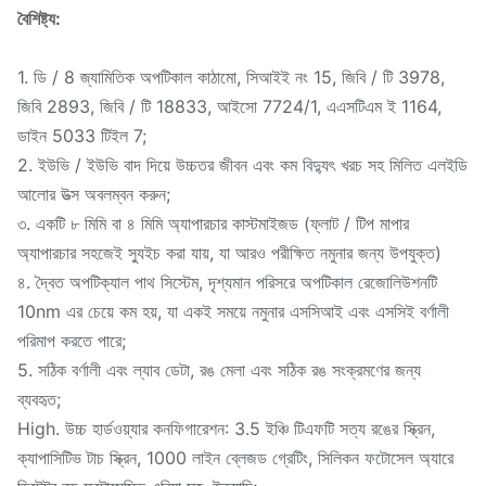
বৈশিষ্ট্য:
1. ডি / 8 জ্যামিতিক অপটিকাল কাঠামো, সিআইই নং 15, জিবি / টি 3978,
জিবি 2893, জিবি / টি 18833, আইসো 7724/1, এএসটিএম ই 1164,
ডাইন 5033 টিইল 7;
2. ইউভি / ইউভি বাদ দিয়ে উচ্চতর জীবন এবং কম বিদ্যুৎ খরচ সহ মিলিত এলইডি
আলোর উত্স অবলম্বন করুন;
৩. একটি ৮ মিমি বা ৪ মিমি অ্যাপারচার কাস্টমাইজড (ফ্লাট / টিপ মাপার
অ্যাপারচার সহজেই স্যুইচ করা যায়, যা আরও পরীক্ষিত নমুনার জন্য উপযুক্ত)
৪. দ্বৈত অপটিক্যাল পাথ সিস্টেম, দৃশ্যমান পরিসরে অপটিকাল রেজোলিউশনটি
10nm এর চেয়ে কম হয়, যা একই সময়ে নমুনার এসসিআই এবং এসসিই বর্ণালী
পরিমাপ করতে পারে;
5. সঠিক বর্ণালী এবং ল্যাব ডেটা, রঙ মেলা এবং সঠিক রঙ সংক্রমণের জন্য
ব্যবহৃত;
High. উচ্চ হার্ডওয়্যার কনফিগারেশন: 3.5 ইঞ্চি টিএফটি সত্য রঙের স্ক্রিন,
ক্যাপাসিটিভ টাচ স্ক্রিন, 1000 লাইন ব্লেজড গ্রেটিং, সিলিকন ফটোসেল অ্যারে