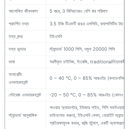
আলোকিত জীবনকাল
5 বছর, 3 মিলিয়নেরও বেশি বার পরিমাপ
প্রদর্শিত তথ্য
3.5 ইঞ্চি টিএফটি রঙের এলসিডি, ক্যাপাসিটিভ টাচ স্ক্র
তথ্য বন্দর
ইউএসবি
তথ্য ভান্ডার
স্ট্যান্ডার্ড 1000 পিসি, নমুনা 20000 পিসি
ভাষা
সরলীকৃত চাইনিজ, ইংরেজি, traditionalতিহ্যবাহী চ
অপারেটিং
0 ~ 40 ℃, 0 ~ 85% আরএইচ (কনডেনসিং নেই
এনভায়রনমেন্ট
স্টোরেজ এনভায়রনমেন্ট
-20 ~ 50 ℃, 0 ~ 85% আরএইচ (কোনও ঘনীভ
পাওয়ার অ্যাডাপ্টার, ইউজার গাইড, পিসি সফটওয়্যার
স্ট্যান্ডার্ড আনুষাঙ্গিক
ডাউনলোড করুন), ইউএসবি কেবল, হোয়াইট অ্যান্ড ব্ল্যা
প্রতিরক্ষামূলক কভার, কব্জি স্ট্র্যাপ, একটি অ্যাপারচার