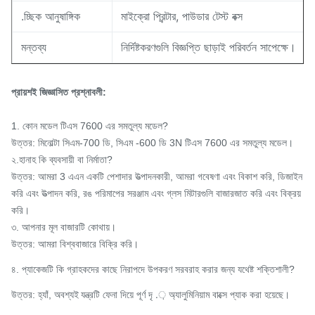
.চ্ছিক আনুষাঙ্গিক
মাইক্রো প্রিন্টার, পাউডার টেস্ট বক্স
মন্তব্য
নির্দিষ্টকরণগুলি বিজ্ঞপ্তি ছাড়াই পরিবর্তন সাপেক্ষে।
প্রায়শই জিজ্ঞাসিত প্রশ্নাবলী:
1. কোন মডেল টিএস 7600 এর সমতুল্য মডেল?
উত্তর: মিনোল্টা সিএম-700 ডি, সিএম -600 ডি 3N টিএস 7600 এর সমতুল্য মডেল।
২.হানাহ কি ব্যবসায়ী বা নির্মাতা?
উত্তর: আমরা 3 এএন একটি পেশাদার উত্পাদনকারী, আমরা গবেষণা এবং বিকাশ করি, ডিজাইন
করি এবং উত্পাদন করি, রঙ পরিমাপের সরঞ্জাম এবং গ্লস মিটারগুলি বাজারজাত করি এবং বিক্রয়
করি।
৩. আপনার মূল বাজারটি কোথায়।
উত্তর: আমরা বিশ্ববাজারে বিক্রি করি।
৪. প্যাকেজটি কি গ্রাহকদের কাছে নিরাপদে উপকরণ সরবরাহ করার জন্য যথেষ্ট শক্তিশালী?
উত্তর: হ্যাঁ, অবশ্যই
যন্ত্রটি ফেনা দিয়ে পূর্ণ দৃ .় অ্যালুমিনিয়াম বাক্সে প্যাক করা হয়েছে।