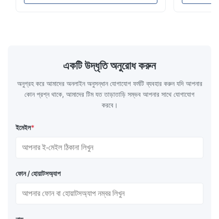
কাঠের পণ্যগুলিতে প্রযোজ্য;মার্বেল, গ্রানাইট, ভিট্রিফাইড পালিশ
দামের পোর্টেবল
টাইল, মৃৎপাত্র ইট এবং চীনামা...
নমুনা ব্যবহারে...
একটি উদ্ধৃতি অনুরোধ করুন
অনুগ্রহ করে আমাদের অনলাইন অনুসন্ধান যোগাযোগ ফর্মটি ব্যবহার করুন যদি আপনার
কোন প্রশ্ন থাকে, আমাদের টিম যত তাড়াতাড়ি সম্ভব আপনার সাথে যোগাযোগ
করবে।
ইমেইল
*
ফোন / হোয়াটসঅ্যাপ