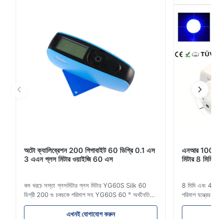
করেছে। যন্ত্রটি 1000 লাইনের স্...
অটো ক্যালিব্রেশন 200 গিগাবাইট 60 ডিগ্রি 0.1 এস
এনআর 100 100
3 এএন গ্লস মিটার ওয়াইজি 60 এস
মিটার 8 মিমি 4 
কম খরচে সস্তা গ্লসমিটার গ্লস মিটার YG60S Silk 60
8 মিমি এবং 4 মিম
ডিগ্রী 200 গু চকচকে পরিমাপ সহ YG60S 60 ° অর্থনৈতিক
পরিমাপ যন্ত্রের
গ্লস মিটার করতে পারেন গ্লস (0-200Gu) সহ পরীক্ষা
বর্ণনা এনআর 100
সামগ্রী, এবং সর্বজনীনভাবে পেইন্ট, কালি, স্টোভিং বার্নিশ, লেপ,
প্রয়োজনগুলিতে ম
এখনই যোগাযোগ করুন