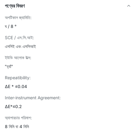
পণ্যের বিবরণ
অপটিকাল জ্যামিতি:
ঘ / 8 °
SCE / এস.সি.আই:
এসসিই এবং এসসিআই
ইউভি আলোক উত্স:
"হ্যাঁ"
Repeatibility:
ΔE * ≤0.04
Inter-instrument Agreement:
ΔE*≤0.2
অ্যাপারচার পরিমাপ:
8 মিমি বা 4 মিমি