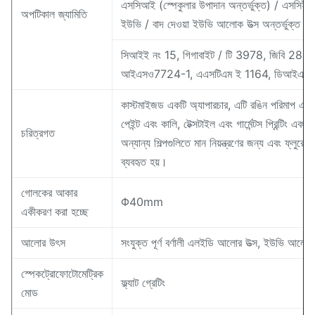
এসসিআই (স্পেকুলার উপাদান অন্তর্ভুক্ত) / এসসিই (স্
অপটিকাল জ্যামিতি
ইউভি / বাদ দেওয়া ইউভি আলোক উত্স অন্তর্ভুক্ত কর
সিআইই নং 15, গিগাবাইট / টি 3978, জিবি 2893
আইএসও7724-1, এএসটিএম ই 1164, ডিআইএন 
কাস্টমাইজড একটি অ্যাপারচার, এটি রঙিন পরিমাপ এবং প্ল
পেইন্ট এবং কালি, টেক্সটাইল এবং গার্মেন্টস প্রিন্টিং এবং 
চরিত্রগত
অন্যান্য শিল্পগুলিতে মান নিয়ন্ত্রণের জন্য এবং ফ্লুরোস
ব্যবহৃত হয়।
গোলকের আকার
Φ40mm
একীকরণ করা হচ্ছে
আলোর উৎস
সংযুক্ত পূর্ণ বর্ণালী এলইডি আলোর উত্স, ইউভি আলোর 
স্পেকট্রোফোটোমেট্রিক
ফ্ল্যাট গ্রেটিং
মোড