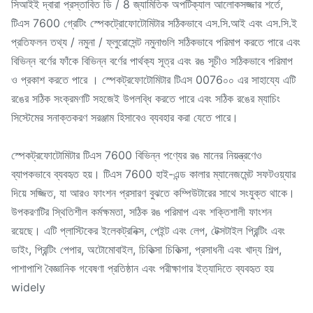
সিআইই দ্বারা প্রস্তাবিত ডি / 8 জ্যামিতিক অপটিক্যাল আলোকসজ্জার শর্তে,
টিএস 7600 গ্রেটিং স্পেকট্রোফোটোমিটার সঠিকভাবে এস.সি.আই এবং এস.সি.ই
প্রতিফলন তথ্য / নমুনা / ফ্লুরোসেন্ট নমুনাগুলি সঠিকভাবে পরিমাপ করতে পারে এবং
বিভিন্ন বর্ণের ফাঁকে বিভিন্ন বর্ণের পার্থক্য সূত্র এবং রঙ সূচীও সঠিকভাবে পরিমাপ
ও প্রকাশ করতে পারে । স্পেকট্রফোটোমিটার টিএস 0076০০ এর সাহায্যে এটি
রঙের সঠিক সংক্রমণটি সহজেই উপলব্ধি করতে পারে এবং সঠিক রঙের ম্যাচিং
সিস্টেমের সনাক্তকরণ সরঞ্জাম হিসাবেও ব্যবহার করা যেতে পারে।
স্পেকট্রফোটোমিটার টিএস 7600 বিভিন্ন পণ্যের রঙ মানের নিয়ন্ত্রণেও
ব্যাপকভাবে ব্যবহৃত হয়। টিএস 7600 হাই-এন্ড কালার ম্যানেজমেন্ট সফটওয়্যার
দিয়ে সজ্জিত, যা আরও ফাংশন প্রসারণ বুঝতে কম্পিউটারের সাথে সংযুক্ত থাকে।
উপকরণটির স্থিতিশীল কর্মক্ষমতা, সঠিক রঙ পরিমাপ এবং শক্তিশালী ফাংশন
রয়েছে। এটি প্লাস্টিকের ইলেকট্রনিক্স, পেইন্ট এবং লেপ, টেক্সটাইল প্রিন্টিং এবং
ডাইং, প্রিন্টিং পেপার, অটোমোবাইল, চিকিত্সা চিকিত্সা, প্রসাধনী এবং খাদ্য শিল্প,
পাশাপাশি বৈজ্ঞানিক গবেষণা প্রতিষ্ঠান এবং পরীক্ষাগার ইত্যাদিতে ব্যবহৃত হয়
widely