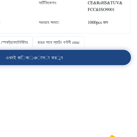
সার্টিফিকেশন:
CE&RoHS&TUV&
FCC&ISO9001
c
সরবরাহ ক্ষমতা:
1000pcs মাস
াব স্পেকট্রফোটোমিটার
রঙের সাথে ম্যাচিং বর্ণালী ome
এ
খ
ন
ই
জ
ি
জ
্
ঞ
া
স
া
ক
র
ু
ন