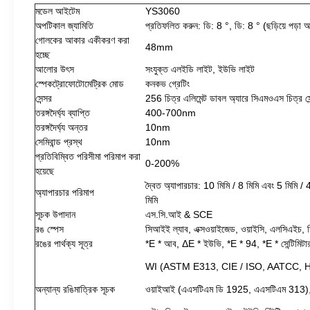
মডেল আইটেম
YS3060
অপটিকাল জ্যামিতি
প্রতিফলিত করুন: ডি: 8 °, ডি: 8 ° (ছড়িয়ে পড়া
গোলকের আকার একীকরণ করা
48mm
হচ্ছে
আলোর উৎস
সংযুক্ত এলইডি লাইট, ইউভি লাইট
স্পেকট্রোফোটোমেট্রিক মোড
কনকভ গ্রেটিং
সেন্সর
256 চিত্র এলিমেন্ট ডাবল অ্যারে সিএমওএস চিত্র সে
তরঙ্গদৈর্ঘ্য ব্যাপ্তি
400-700nm
তরঙ্গদৈর্ঘ্য অন্তর
10nm
সেমিবান্ড প্রস্থ
10nm
প্রতিবিম্বিত পরিসীমা পরিমাপ করা
0-200%
হয়েছে
দ্বৈত অ্যাপারচার: 10 মিমি / 8 মিমি এবং 5 মিমি / 
অ্যাপারচার পরিমাপ
মিমি
সূচক উপাদান
এস.সি.আই & SCE
রঙ স্পেস
সিআইই ল্যাব, এক্সওয়াইজেড, ওয়াইসি, এলসিএইচ, 
রঙের পার্থক্য সূত্র
*E * আব, ΔE * ইউভি, *E * 94, *E * সেন্টিমিটার 
WI (ASTM E313, CIE / ISO, AATCC, H
অন্যান্য রঙিমাত্রিক সূচক
ওয়াইআই (এএসটিএম ডি 1925, এএসটিএম 313