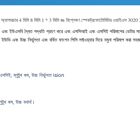
ক অ্যাপারচার 4 মিমি 8 মিমি 1 * 3 মিমি রঙ বিশ্লেষণ স্পেকট্রফোটোমিটার ওয়াইএস 3020
ুথ এবং ইউএসবি দ্বৈত পদ্ধতি গ্রহণ করে এবং এসসিআই এবং এসসিই পরিমাপের ডেটার সাথে এটি
 এবং উচ্চ নির্ভুলতা এবং বর্ধিত ফাংশন পিসি সফ্টওয়্যার দিয়ে নমুনা পরিমাপ করা স
িই, ব্লুটুথ কম, উচ্চ নির্ভুলতা ision
টুথ কম, উচ্চ যথার্থ।