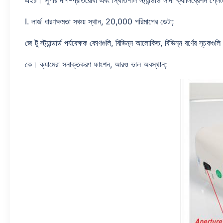
এইচ। সুপার দাগ-প্রতিরোধী এবং স্থিতিশীল স্ট্যান্ডার্ড সাদা ক্যালিব্রেশন প্লেট
I. লার্জ ধারণক্ষমতা সঞ্চয় স্থান, 20,000 পরিমাপের ডেটা;
জে টু স্ট্যান্ডার্ড পর্যবেক্ষক কোণগুলি, বিভিন্ন আলোকিত, বিভিন্ন বর্ণের সূচকগু
কে। ক্যামেরা সনাক্তকরণ ফাংশন, আরও ভাল অবস্থান;