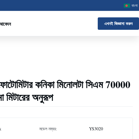
বাংলা
 আবেদন
এখনই জিজ্ঞাসা করুন
োটোমিটার কনিকা মিনোলটা সিএম 70000
 মিটারের অনুরূপ
k
মডেল নম্বর:
YS3020