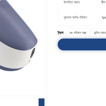
উৎপত্তি স্থান:
চীন
ন্যূনতম অর্ডার পরিমাণ:
1p
ট্যাগ
রঙ পরিমাপ যন্ত্র
হান্টার ল্য