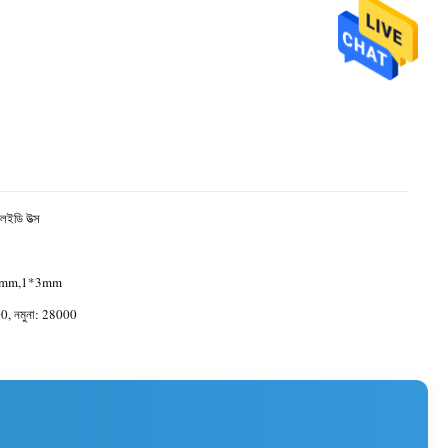
লইডি উত্স
8mm,1*3mm
0, নমুনা: 28000