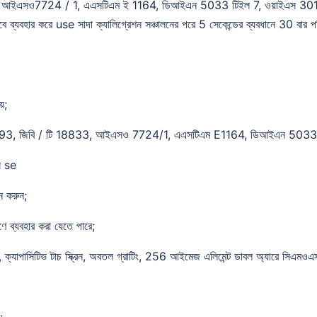
ইএসও7724 / 1, এএসটিএম ই 1164, ডিআইএন 5033 টিইল 7, ওয়াইএস 3010 বর্ণ বর্ণ
বহার করে use সাদা ক্যালিগ্রেশন সঞ্চালনের পরে 5 সেকেন্ডের ব্যবধানে 30 বার পরিমা
়;
 2893, জিবি / টি 18833, আইএসও 7724/1, এএসটিএম E1164, ডিআইএন 5033 টিল
্স se
ন করুন;
ণে ব্যবহার করা যেতে পারে;
, ক্যাপাসিটিভ টাচ স্ক্রিন, অবতল গ্রাটিং, 256 আইমেজ এলিমেন্ট ডাবল অ্যারে সিএমওএস 