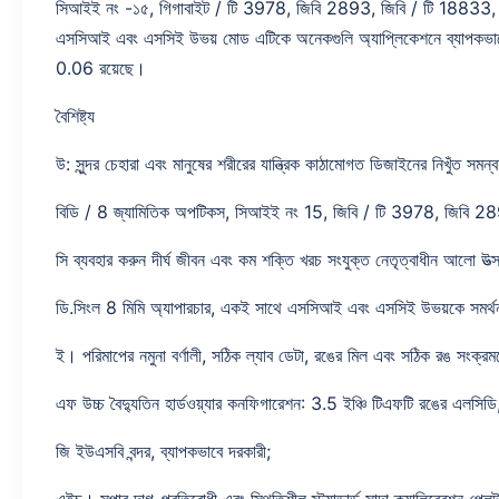
সিআইই নং -১৫, গিগাবাইট / টি 3978, জিবি 2893, জিবি / টি 18833, আ
এসসিআই এবং এসসিই উভয় মোড এটিকে অনেকগুলি অ্যাপ্লিকেশনে ব্যাপকভাবে ব্য
0.06 রয়েছে।
বৈশিষ্ট্য
উ: সুন্দর চেহারা এবং মানুষের শরীরের যান্ত্রিক কাঠামোগত ডিজাইনের নিখুঁত সমন্বয
বিডি / 8 জ্যামিতিক অপটিকস, সিআইই নং 15, জিবি / টি 3978, জিবি
সি ব্যবহার করুন দীর্ঘ জীবন এবং কম শক্তি খরচ সংযুক্ত নেতৃত্বাধীন আলো উত
ডি.সিংল 8 মিমি অ্যাপারচার, একই সাথে এসসিআই এবং এসসিই উভয়কে সমর্থ
ই। পরিমাপের নমুনা বর্ণালী, সঠিক ল্যাব ডেটা, রঙের মিল এবং সঠিক রঙ সংক্রম
এফ উচ্চ বৈদ্যুতিন হার্ডওয়্যার কনফিগারেশন: 3.5 ইঞ্চি টিএফটি রঙের এলসিডি
জি ইউএসবি বন্দর, ব্যাপকভাবে দরকারী;