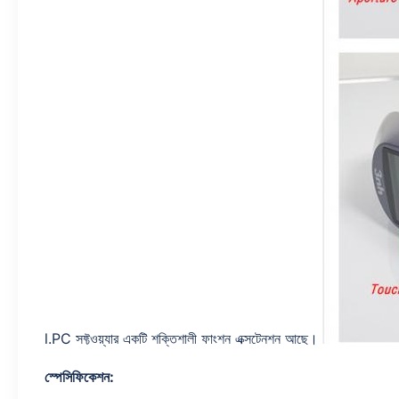
l.PC সফ্টওয়্যার একটি শক্তিশালী ফাংশন এক্সটেনশন আছে।
স্পেসিফিকেশন: