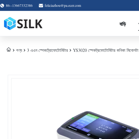
86--13667332386
feliciazhou@pa.ecer.com
বাড়ি
পণ্য
3 এএন স্পেকট্রোফোটোমিটার
YS3020 স্পেকট্রফোটোমিটার কনিকা মিনোলটা