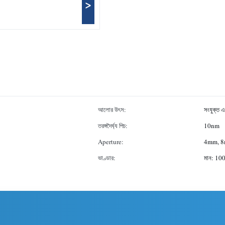
>
আলোর উৎস:
সংযুক্ত এ
তরঙ্গদৈর্ঘ্য পিচ:
10nm
Aperture:
4mm, 
ভাণ্ডার:
মান: 100