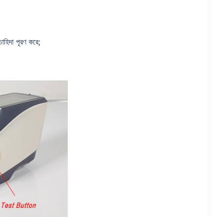
 চাহিদা পূরণ করে;