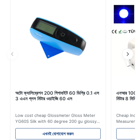
which are distributed over 16:9 ...
অটো ক্যালিব্রেশন 200 গিগাবাইট 60 ডিগ্রি 0.1 এস
এনআর 100 100
3 এএন গ্লস মিটার ওয়াইজি 60 এস
মিটার 8 মিমি 4 
Low cost cheap Glossmeter Gloss Meter
Cheap India
YG60S Silk with 60 degree 200 gu glossy
Measurement
measurement YG60S 60° Economic Gloss
meter Silk
Meter can test material with gloss (0-
aperture Pr
এখনই যোগাযোগ করুন
200Gu), and universally apply to paint, ink,
Precision C