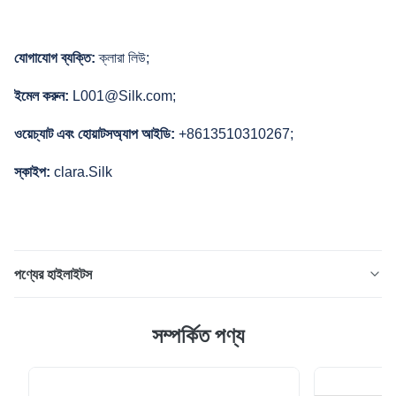
যোগাযোগ ব্যক্তি:
ক্লারা লিউ;
ইমেল করুন:
L001@Silk.com;
ওয়েচ্যাট এবং হোয়াটসঅ্যাপ আইডি:
+8613510310267;
স্কাইপ:
clara.Silk
পণ্যের হাইলাইটস
8 কে (ইউএইচডি টিভি 2) রেজোলিউশন টেস্ট চার্ট 200-4000 সিপিএইচ
সম্পর্কিত পণ্য
16: 9 ট্রান্সপারেনটি টিতিনি TE278 একটি ইলেকট্রনিক 8 কে (ইউএইচডি টিভি
2) ক্যামেরার ফ্রিকোয়েন্সি প্রতিক্রিয়া পরিমাপ ও বর্ণনা করার জন্য ডিজাইন করা
হয়েছে। The test chart consists of 50 multiburst fields,