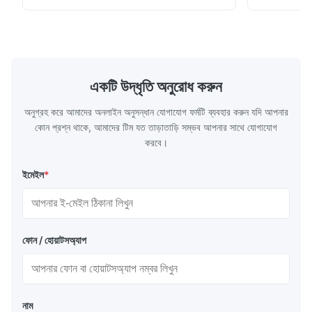
stoving varnish, coating, wood products;
concentrat
marble, granite, vitrified polished tile,
develops a 
pottery brick and ...
portable co
model NR100
একটি উদ্ধৃতি অনুরোধ করুন
অনুগ্রহ করে আমাদের অনলাইন অনুসন্ধান যোগাযোগ ফর্মটি ব্যবহার করুন যদি আপনার
কোন প্রশ্ন থাকে, আমাদের টিম যত তাড়াতাড়ি সম্ভব আপনার সাথে যোগাযোগ
করবে।
ইমেইল
*
ফোন / হোয়াটসঅ্যাপ
নাম