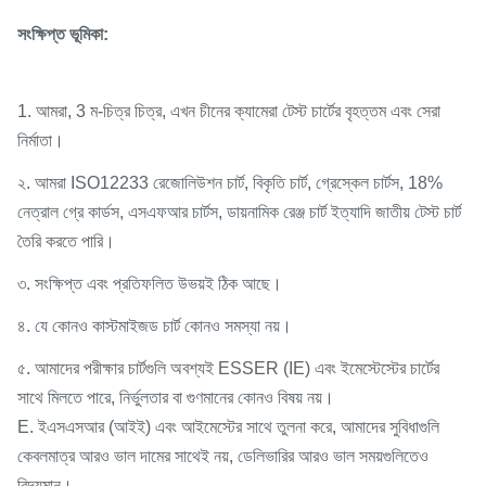
সংক্ষিপ্ত ভূমিকা:
1. আমরা, 3 ম-চিত্র চিত্র, এখন চীনের ক্যামেরা টেস্ট চার্টের বৃহত্তম এবং সেরা
নির্মাতা।
২. আমরা ISO12233 রেজোলিউশন চার্ট, বিকৃতি চার্ট, গ্রেস্কেল চার্টস, 18%
নেত্রাল গ্রে কার্ডস, এসএফআর চার্টস, ডায়নামিক রেঞ্জ চার্ট ইত্যাদি জাতীয় টেস্ট চার্ট
তৈরি করতে পারি।
৩. সংক্ষিপ্ত এবং প্রতিফলিত উভয়ই ঠিক আছে।
৪. যে কোনও কাস্টমাইজড চার্ট কোনও সমস্যা নয়।
৫. আমাদের পরীক্ষার চার্টগুলি অবশ্যই ESSER (IE) এবং ইমেস্টেস্টের চার্টের
সাথে মিলতে পারে, নির্ভুলতার বা গুণমানের কোনও বিষয় নয়।
E. ইএসএসআর (আইই) এবং আইমেস্টের সাথে তুলনা করে, আমাদের সুবিধাগুলি
কেবলমাত্র আরও ভাল দামের সাথেই নয়, ডেলিভারির আরও ভাল সময়গুলিতেও
বিদ্যমান।