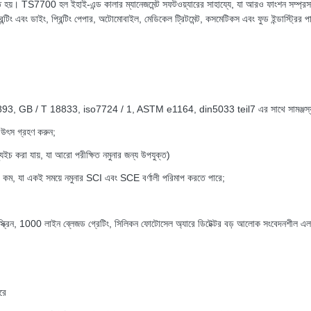
ৃত হয়।
TS7700 হল ই
হাই-এন্ড কালার ম্যানেজমেন্ট সফটওয়্যারের সাহায্যে, যা আরও ফাংশন সম্প্র
ন্টিং এবং ডাইং, প্রিন্টিং পেপার, অটোমোবাইল, মেডিকেল ট্রিটমেন্ট, কসমেটিকস এবং ফুড ইন্ডাস্ট্রির পা
2893, GB / T 18833, iso7724 / 1, ASTM e1164, din5033 teil7 এর সাথে সামঞ্জস্যপূ
 উৎস গ্রহণ করুন;
যুইচ করা যায়, যা আরো পরীক্ষিত নমুনার জন্য উপযুক্ত)
 কম, যা একই সময়ে নমুনার SCI এবং SCE বর্ণালী পরিমাপ করতে পারে;
 টাচ স্ক্রিন, 1000 লাইন ব্লেজড গ্রেটিং, সিলিকন ফোটোসেল অ্যারে ডিটেক্টর বড় আলোক সংবেদনশীল এল
রে