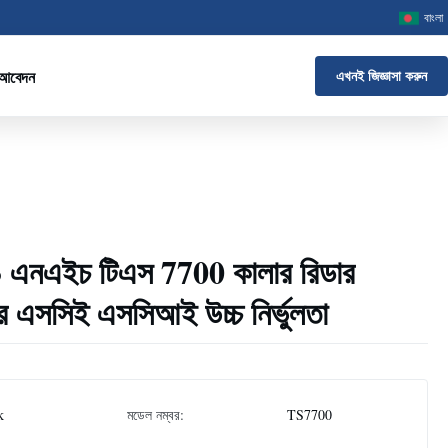
বাংলা
 আবেদন
এখনই জিজ্ঞাসা করুন
 3 এনএইচ টিএস 7700 কালার রিডার
র এসসিই এসসিআই উচ্চ নির্ভুলতা
k
মডেল নম্বর:
TS7700