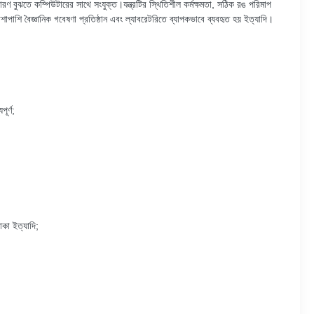
সারণ বুঝতে কম্পিউটারের সাথে সংযুক্ত।যন্ত্রটির স্থিতিশীল কর্মক্ষমতা, সঠিক রঙ পরিমাপ
শাপাশি বৈজ্ঞানিক গবেষণা প্রতিষ্ঠান এবং ল্যাবরেটরিতে ব্যাপকভাবে ব্যবহৃত হয়
ইত্যাদি
।
র্ণ;
াকা ইত্যাদি;