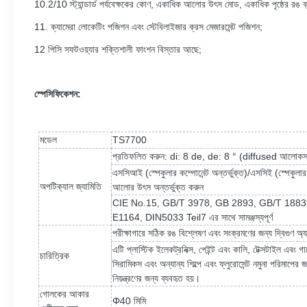
10.2/10 স্ট্যান্ডার্ড পর্যবেক্ষকের কোণ, একাধিক আলোর উৎস মোড, একাধিক পৃষ্ঠের রঙ ব্য
11. ক্যামেরা লোকেটিং পজিশন এবং স্টেবিলাইজার ক্রস মেজারমেন্ট পজিশন;
12
পিসি সফটওয়্যার শক্তিশালী ফাংশন বিস্তার আছে;
স্পেসিফিকেশন:
মডেল
TS7700
প্রতিফলিত করুন: di: 8 de, de: 8 ° (diffused আলোকসজ্
এসসিআই (স্পেকুলার কম্পোনেন্ট অন্তর্ভুক্ত)/এসসিই (স্পেকুলা
অপটিক্যাল জ্যামিতি
আলোর উৎস অন্তর্ভুক্ত করুন
CIE No.15, GB/T 3978, GB 2893, GB/T 188
E1164, DIN5033 Teil7 এর সাথে সামঞ্জস্যপূর্ণ
পরীক্ষাগারে সঠিক রঙ বিশ্লেষণ এবং সংক্রমণের জন্য দ্বিগুণ অ্
এটি প্লাস্টিক ইলেকট্রনিক্স, পেইন্ট এবং কালি, টেক্সটাইল এবং গার্মেন
চারিত্রিক
সিরামিকস এবং অন্যান্য শিল্পে এবং ফ্লুরোসেন্ট নমুনা পরিমাপের
নিয়ন্ত্রণের জন্য ব্যবহৃত হয়।
গোলকের আকার
Φ40 মিমি