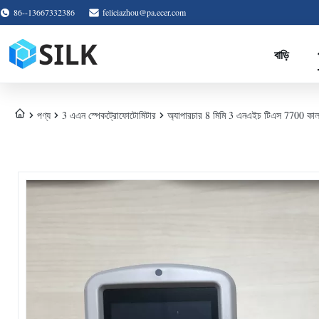
86--13667332386
feliciazhou@pa.ecer.com
বাড়ি
পণ্য
3 এএন স্পেকট্রোফোটোমিটার
অ্যাপারচার 8 মিমি 3 এনএইচ টিএস 7700 কালা