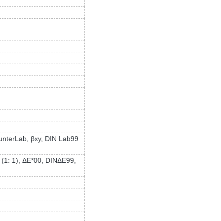
unterLab, βxy, DIN Lab99
 (1: 1), ΔE*00, DINΔE99,