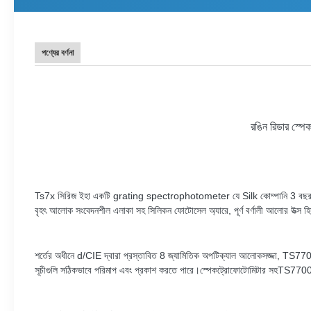
পণ্যের বর্ণনা
রঙিন রিডার স্প
Ts7x সিরিজ
ইহা একটি
grating spectrophotometer যে Silk কোম্পানি 3 বছর ব
বৃহৎ আলোক সংবেদনশীল এলাকা সহ সিলিকন ফোটোসেল অ্যারে, পূর্ণ বর্ণালী আলোর উত্স
শর্তের অধীনে d
/
CIE দ্বারা প্রস্তাবিত 8 জ্যামিতিক অপটিক্যাল আলোকসজ্জা,
TS7700 
সূচীগুলি সঠিকভাবে পরিমাপ এবং প্রকাশ করতে পারে।স্পেকট্রোফোটোমিটার সহ
TS77
00