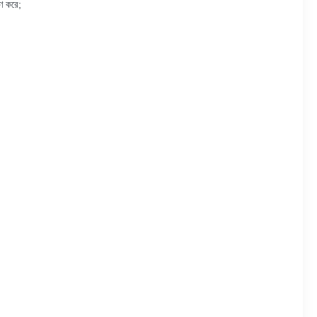
রণ করে;