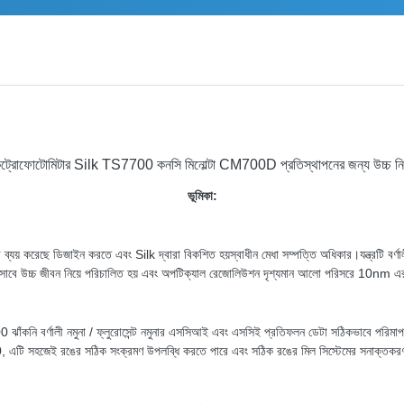
েকট্রোফোটোমিটার Silk TS7700 কনসি মিনোল্টা CM700D প্রতিস্থাপনের জন্য উচ্চ নির্ভ
ভূমিকা:
্যয় করেছে
ডিজাইন করতে এবং Silk দ্বারা বিকশিত হয়
স্বাধীন মেধা সম্পত্তি অধিকার।যন্ত্রটি বর
 হিসাবে উচ্চ জীবন নিয়ে পরিচালিত হয় এবং অপটিক্যাল রেজোলিউশন দৃশ্যমান আলো পরিসরে 10nm 
ঝাঁকনি বর্ণালী
নমুনা / ফ্লুরোসেন্ট নমুনার এসসিআই এবং এসসিই প্রতিফলন ডেটা সঠিকভাবে পরিম
, এটি সহজেই রঙের সঠিক সংক্রমণ উপলব্ধি করতে পারে এবং সঠিক রঙের মিল সিস্টেমের সনাক্তকরণ 