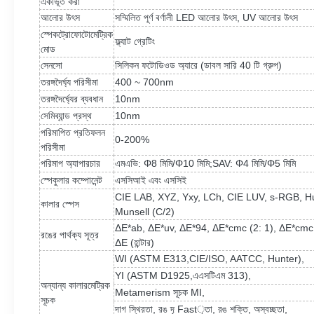
একীভূত করা
আলোর উৎস
সম্মিলিত পূর্ণ বর্ণালী LED আলোর উৎস, UV আলোর উৎস
স্পেকট্রোফোটোমেট্রিক
ফ্ল্যাট গ্রেটিং
মোড
সেনসো
সিলিকন ফটোডিওড অ্যারে (ডাবল সারি 40 টি গ্রুপ)
তরঙ্গদৈর্ঘ্য পরিসীমা
400 ~ 700nm
তরঙ্গদৈর্ঘ্যের ব্যবধান
10nm
সেমিব্যান্ড প্রস্থ
10nm
পরিমাপিত প্রতিফলন
0-200%
পরিসীমা
পরিমাপ অ্যাপারচার
এমএভি: Φ8 মিমি/Φ10 মিমি
;
SAV: Φ4 মিমি/Φ5 মিমি
স্পেকুলার কম্পোনেন্ট
এসসিআই এবং এসসিই
CIE LAB, XYZ, Yxy, LCh, CIE LUV, s-RGB, H
কালার স্পেস
Munsell (C/2)
ΔE*ab, ΔE*uv, ΔE*94, ΔE*cmc (2: 1), ΔE*cmc
রঙের পার্থক্য সূত্র
ΔE (হান্টার)
WI (ASTM E313
,
CIE/ISO, AATCC, Hunter),
YI (ASTM D1925
,
এএসটিএম 313),
অন্যান্য কালারমেট্রিক
Metamerism সূচক MI,
সূচক
দাগ স্থিরতা, রঙ দৃ Fast়তা, রঙ শক্তি, অস্বচ্ছতা,