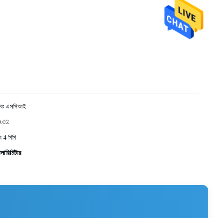
বং এসসিআই
0.02
ং 4 মিমি
লারিমিটার