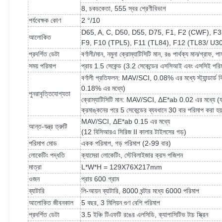
8, চকচকেতা, 555 স্বর শ্রেণীবিভাগ
পর্যবেক্ষক কোণ
2 °/10
D65, A, C, D50, D55, D75, F1, F2 (CWF), F3,
আলোকিত
F9, F10 (TPL5), F11 (TL84), F12 (TL83/ U3
প্রদর্শিত ডেটা
বর্ণালী/মান, নমুনা ক্রোম্যাটিসিটি মান, রঙ পার্থক্য মান/গ্রাফ,
সময় পরিমাপ
প্রায় 1.5 সেকেন্ড (3.2 সেকেন্ডের এসসিআই এবং এসসিই পরি
বর্ণালী প্রতিফলন: MAV/SCI, 0.08% এর মধ্যে স্ট্যান্ডার
0.18% এর মধ্যে)
পুনরাবৃত্তিযোগ্যতা
ক্রোম্যাটিসিটি মান: MAV/SCI, ΔE*ab 0.02 এর মধ্যে (যখন
ক্রমাঙ্কনের পরে 5 সেকেন্ডের ব্যবধানে 30 বার পরিমাপ করা হয
MAV/SCI, ΔE*ab 0.15 এর মধ্যে
আন্ত-যন্ত্র ত্রুটি
(12 বিসিআরএ সিরিজ II কালার টাইলসের গড়)
পরিমাপ মোড
একক পরিমাপ, গড় পরিমাপ (2-99 বার)
লোকেটিং পদ্ধতি
ক্যামেরা লোকেটিং, স্টেবিলাইজার ক্রস পজিশন
মাত্রা
L*W*H = 129X76X217mm
ওজন
প্রায় 600 গ্রাম
ব্যাটারি
লি-আয়ন ব্যাটারি, 8000 ঘন্টার মধ্যে 6000 পরিমাপ
আলোকিত জীবনকাল
5 বছর, 3 মিলিয়ন গুণ বেশি পরিমাপ
প্রদর্শিত ডেটা
3.5 ইঞ্চি টিএফটি রঙের এলসিডি, ক্যাপাসিটিভ টাচ স্ক্রিন