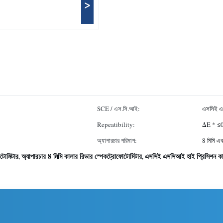
>
SCE / এস.সি.আই:
এসসিই এ
Repeatibility:
ΔE * ≤
অ্যাপারচার পরিমাপ:
8 মিমি এব
টোমিটার
অ্যাপারচার 8 মিমি কালার রিডার স্পেকট্রোফোটোমিটার
এসসিই এসসিআই হাই প্রিসিশন কা
,
,