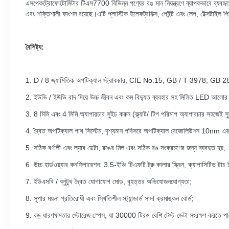
এস
পেকট্রোফোটোমিটার
টিএস
7700 বিভিন্ন পণ্যের রঙ মান নিয়ন্ত্রণে ব্যাপকভাবে ব্যবহ
এবং শক্তিশালী ফাংশন রয়েছে।এটি প্লাস্টিক ইলেকট্রনিক্স, পেইন্ট এবং লেপ, টেক্সটাইল প্রি
বৈশিষ্ট্য:
1. D / 8 জ্যামিতিক অপটিক্যাল স্ট্রাকচার, CIE No.15, GB / T 3978, GB 
2. ইউভি / ইউভি বাদ দিয়ে উচ্চ জীবন এবং কম বিদ্যুত ব্যবহার সহ মিলিত LED আলোর
3. 8 মিমি এবং 4 মিমি অ্যাপারচার সুইচ করুন (ফ্ল্যাট/ টিপ পরিমাপ অ্যাপারচার সহজেই স্
4. দ্বৈত অপটিক্যাল পাথ সিস্টেম, দৃশ্যমান পরিসরে অপটিক্যাল রেজোলিউশন 10nm এর
5. সঠিক বর্ণালী এবং ল্যাব ডেটা, রঙের মিল এবং সঠিক রঙ সংক্রমণের জন্য ব্যবহৃত হয়;
6. উচ্চ হার্ডওয়্যার কনফিগারেশন: 3.5-ইঞ্চি টিএফটি ট্রু কালার স্ক্রিন, ক্যাপাসিটিভ
7. ইউএসবি / ব্লুটুথ দ্বৈত যোগাযোগ মোড, বৃহত্তর অভিযোজনযোগ্যতা;
8. সুপার ময়লা প্রতিরোধী এবং স্থিতিশীল স্ট্যান্ডার্ড সাদা ক্রমাঙ্কন বোর্ড;
9. বড় ধারণক্ষমতার স্টোরেজ স্পেস, যা 30000 টিরও বেশি টেস্ট ডেটা সংরক্ষণ করতে পা