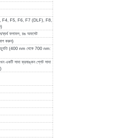
 F4, F5, F6, F7 (DLF), F8,
0)
 পাস/ব্যর্থ ফলাফল, রঙ অফসেট
মাপ করুন)
্ড বিচ্যুতি (400 nm থেকে 700 nm:
 একটি সাদা ক্রমাঙ্কন প্লেট সাদা
়)