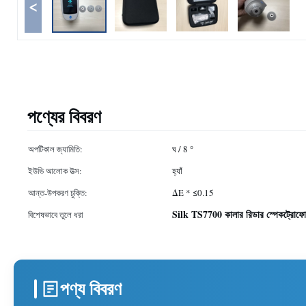
<
পণ্যের বিবরণ
অপটিকাল জ্যামিতি:
ঘ / 8 °
ইউভি আলোক উত্স:
হ্যাঁ
আন্ত-উপকরণ চুক্তি:
ΔE * ≤0.15
Silk TS7700 কালার রিডার স্পেকট্রোফো
বিশেষভাবে তুলে ধরা
পণ্য বিবরণ