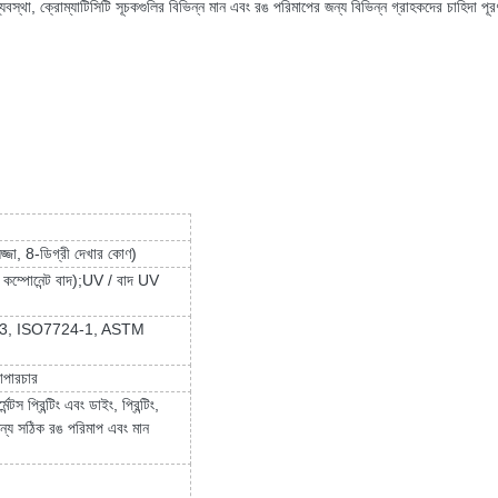
বস্থা, ক্রোম্যাটিসিটি সূচকগুলির বিভিন্ন মান এবং রঙ পরিমাপের জন্য বিভিন্ন গ্রাহকদের চাহিদা পূ
জা, 8-ডিগ্রী দেখার কোণ)
র কম্পোনেন্ট বাদ);UV / বাদ UV
33, ISO7724-1, ASTM
যাপারচার
্টস প্রিন্টিং এবং ডাইং, প্রিন্টিং,
 জন্য সঠিক রঙ পরিমাপ এবং মান