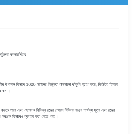
ুলতা কালারমিটার
্ণালীর উপাদান হিসাবে 1000 লাইনের নির্ভুলতা ঝলসানো ঝাঁকুনি গ্রহণ করে, ডিটেক্টর হিসাবে
এর কম ।
াপ করতে পারে এবং
এছাড়াও
বিভিন্ন রঙের স্পেসে বিভিন্ন রঙের পার্থক্য সূত্র এবং রঙের
সরঞ্জাম হিসাবেও ব্যবহার করা যেতে পারে।