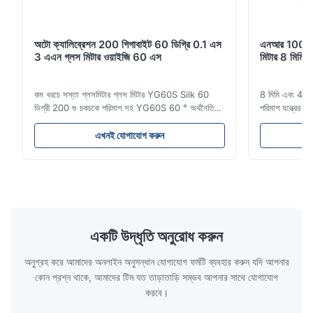
অটো ক্যালিব্রেশন 200 গিগাবাইট 60 ডিগ্রি 0.1 এস
এনআর 100 100
3 এএন গ্লস মিটার ওয়াইজি 60 এস
মিটার 8 মিমি 4 
কম খরচে সস্তা গ্লসমিটার গ্লস মিটার YG60S Silk 60
8 মিমি এবং 4 মিম
ডিগ্রী 200 গু চকচকে পরিমাপ সহ YG60S 60 ° অর্থনৈতিক
পরিমাপ যন্ত্রের
গ্লস মিটার করতে পারেন গ্লস (0-200Gu) সহ পরীক্ষা
বর্ণনা এনআর 100
সামগ্রী, এবং সর্বজনীনভাবে পেইন্ট, কালি, স্টোভিং বার্নিশ, লেপ,
প্রয়োজনগুলিতে ম
এখনই যোগাযোগ করুন
কাঠের পণ্যগুলিতে প্রযোজ্য;মার্বেল, গ্রানাইট, ভিট্রিফাইড পালিশ
দামের পোর্টেবল
টাইল, মৃৎপাত্র ইট এবং চীনামা...
নমুনা ব্যবহারে...
একটি উদ্ধৃতি অনুরোধ করুন
অনুগ্রহ করে আমাদের অনলাইন অনুসন্ধান যোগাযোগ ফর্মটি ব্যবহার করুন যদি আপনার
কোন প্রশ্ন থাকে, আমাদের টিম যত তাড়াতাড়ি সম্ভব আপনার সাথে যোগাযোগ
করবে।