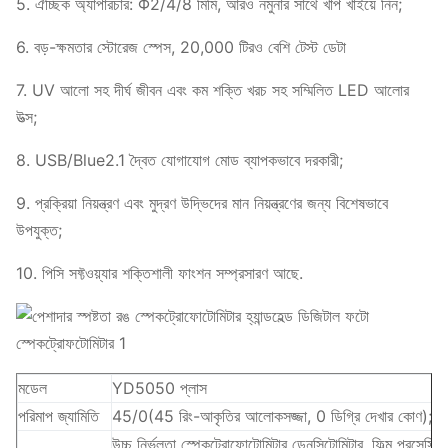
5. ঐচ্ছিক অ্যাপারচার: Φ2/4/8 মিমি, আরও নমুনার সাথে খাপ খাইয়ে নিন;
6. বড়-ক্ষমতার স্টোরেজ স্পেস, 20,000 টিরও বেশি টেস্ট ডেটা
7. UV আলো সহ দীর্ঘ জীবন এবং কম শক্তি খরচ সহ সম্মিলিত LED আলোর
উত্স;
8. USB/Blue2.1 দ্বৈত যোগাযোগ মোড ব্যাপকভাবে দরকারী;
9. প্রক্রিয়া নিয়ন্ত্রণ এবং মুদ্রণ উদ্ভিদের মান নিয়ন্ত্রণের জন্য বিশেষভাবে
উপযুক্ত;
10. পিসি সফ্টওয়্যার শক্তিশালী ফাংশন সম্প্রসারণ আছে.
মডেল
YD5050 প্লাস
পরিমাপ জ্যামিতি
45/0(45 রিং-আকৃতির আলোকসজ্জা, 0 ডিগ্রি দেখার কোণ)
উচ্চ নির্ভুলতা স্পেকট্রোফোটোমিটার ডেনসিটোমিটার, ফিল্ম প্রসেসিং, 