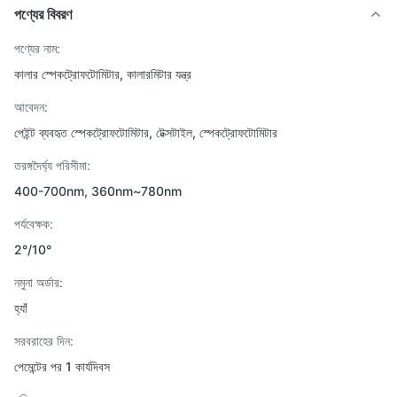
পণ্যের বিবরণ
পণ্যের নাম:
কালার স্পেকট্রোফটোমিটার, কালারমিটার যন্ত্র
আবেদন:
পেইন্ট ব্যবহৃত স্পেকট্রোফটোমিটার, টেক্সটাইল, স্পেকট্রোফটোমিটার
তরঙ্গদৈর্ঘ্য পরিসীমা:
400-700nm, 360nm~780nm
পর্যবেক্ষক:
2°/10°
নমুনা অর্ডার:
হ্যাঁ
সরবরাহের দিন:
পেমেন্টের পর 1 কার্যদিবস