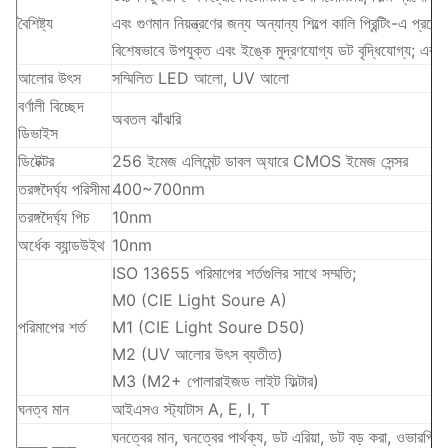
বৈশিষ্ট্য
এবং গুণমান নিয়ন্ত্রণের জন্য অন্যান্য শিল্পে কালি প্রিন্টিং-এ প্র
বিশেষভাবে উপযুক্ত এবং ইঙ্কে মুদ্রণযোগ্য ডট বৃদ্ধিযো
আলোর উৎস
সম্মিলিত LED আলো, UV আলো
বর্ণালী বিচ্ছেদ
অবতল ঝাঁঝরি
ডিভাইস
ডিটেক্টর
256 ইমেজ এলিমেন্ট ডাবল অ্যারে CMOS ইমেজ সেন্সর
তরঙ্গদৈর্ঘ্য পরিসীমা
400~700nm
তরঙ্গদৈর্ঘ্য পিচ
10nm
অর্ধেক ব্যান্ডউইথ
10nm
ISO 13655 পরিমাপের শর্তগুলির সাথে সম্মতি;
M0 (CIE Light Soure A)
পরিমাপের শর্ত
M1 (CIE Light Soure D50)
M2 (UV আলোর উৎস ব্যতীত)
M3 (M2+ পোলারাইজড লাইট ফিল্টার)
ঘনত্ব মান
আইএসও স্ট্যাটাস A, E, I, T
ঘনত্বের মান, ঘনত্বের পার্থক্য, ডট এরিয়া, ডট বড় করা, ওভারপ্রিন্ট, প