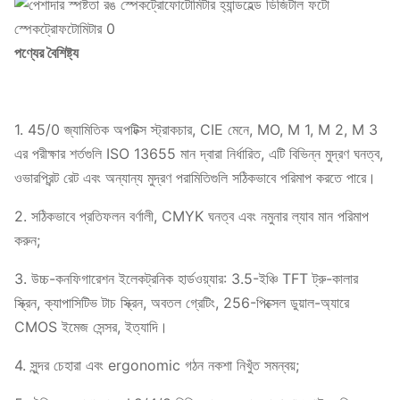
পণ্যের বৈশিষ্ট্য
1. 45/0 জ্যামিতিক অপটিক্স স্ট্রাকচার, CIE মেনে, MO, M 1, M 2, M 3
এর পরীক্ষার শর্তগুলি ISO 13655 মান দ্বারা নির্ধারিত, এটি বিভিন্ন মুদ্রণ ঘনত্ব,
ওভারপ্রিন্ট রেট এবং অন্যান্য মুদ্রণ পরামিতিগুলি সঠিকভাবে পরিমাপ করতে পারে।
2. সঠিকভাবে প্রতিফলন বর্ণালী, CMYK ঘনত্ব এবং নমুনার ল্যাব মান পরিমাপ
করুন;
3. উচ্চ-কনফিগারেশন ইলেকট্রনিক হার্ডওয়্যার: 3.5-ইঞ্চি TFT ট্রু-কালার
স্ক্রিন, ক্যাপাসিটিভ টাচ স্ক্রিন, অবতল গ্রেটিং, 256-পিক্সেল ডুয়াল-অ্যারে
CMOS ইমেজ সেন্সর, ইত্যাদি।
4. সুন্দর চেহারা এবং ergonomic গঠন নকশা নিখুঁত সমন্বয়;