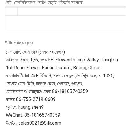
নোট: স্পেসিফিকেশন নোটিশ ছাড়াই পরিবর্তন সাপেক্ষে.
Silk গ্রাহক কেন্দ্র
যোগাযোগ: জেনি হুয়াং (সেলস ম্যানেজার)
অফিসের ঠিকানা: F/6, ব্লক 5B, Skyworth Inno Valley, Tangtou 
1st Road, Shiyan, Baoan District, Beijing, China।
কারখানার ঠিকানা: 4/F, বিল্ডিং 8, নানগাং সেকেন্ড ইন্ডাস্ট্রি জোন, নং 1026, 
সোংবাই রোড, জিলি, নানশান জেলা, শেনজেন, গুয়াংডং,
হোয়াটসঅ্যাপ/ওয়েচ্যাট/ফোন: 86-18165740359
ফ্যাক্স: 86-755-2719-0609
স্কাইপ: huang.zhen9
WeChat: 86-18165740359
ইমেইল: sales0021@Silk.com