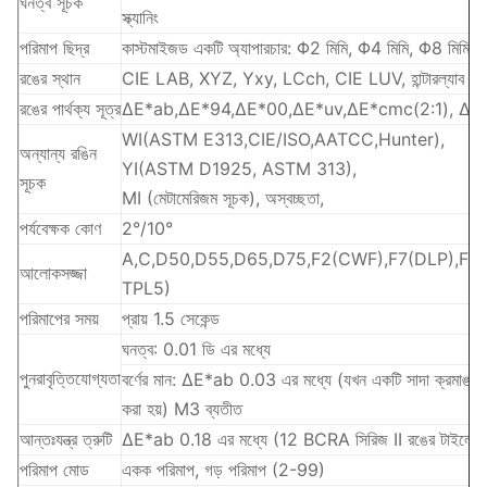
ঘনত্ব সূচক
স্ক্যানিং
পরিমাপ ছিদ্র
কাস্টমাইজড একটি অ্যাপারচার: Φ2 মিমি, Φ4 মিমি, Φ8 মিমি ঐচ
রঙের স্থান
CIE LAB, XYZ, Yxy, LCch, CIE LUV, হান্টারল্যাব
রঙের পার্থক্য সূত্র
ΔE*ab,ΔE*94,ΔE*00,ΔE*uv,ΔE*cmc(2:1), ΔE*cmc
WI(ASTM E313,CIE/ISO,AATCC,Hunter),
অন্যান্য রঙিন
YI(ASTM D1925, ASTM 313),
সূচক
MI (মেটামেরিজম সূচক), অস্বচ্ছতা,
পর্যবেক্ষক কোণ
2°/10°
A,C,D50,D55,D65,D75,F2(CWF),F7(DLP),F11(T
আলোকসজ্জা
TPL5)
পরিমাপের সময়
প্রায় 1.5 সেকেন্ড
ঘনত্ব: 0.01 ডি এর মধ্যে
পুনরাবৃত্তিযোগ্যতা
বর্ণের মান: ΔE*ab 0.03 এর মধ্যে (যখন একটি সাদা ক্রমাঙ্কন প
করা হয়) M3 ব্যতীত
আন্তঃযন্ত্র ত্রুটি
ΔE*ab 0.18 এর মধ্যে (12 BCRA সিরিজ II রঙের টাইলের 
পরিমাপ মোড
একক পরিমাপ, গড় পরিমাপ (2-99)