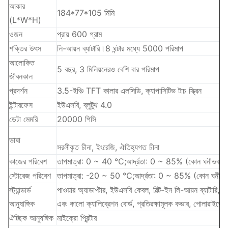
আকার
184*77*105 মিমি
(L*W*H)
ওজন
প্রায় 600 গ্রাম
শক্তির উৎস
লি-আয়ন ব্যাটারি।8 ঘন্টার মধ্যে 5000 পরিমাপ
আলোকিত
5 বছর, 3 মিলিয়নেরও বেশি বার পরিমাপ
জীবনকাল
প্রদর্শন
3.5-ইঞ্চি TFT কালার এলসিডি, ক্যাপাসিটিভ টাচ স্ক্রিন
ইন্টারফেস
ইউএসবি, ব্লুটুথ 4.0
ডেটা মেমরি
20000 পিসি
ভাষা
সরলীকৃত চীনা, ইংরেজি, ঐতিহ্যগত চীনা
কাজের পরিবেশ
তাপমাত্রা: 0 ~ 40 ℃;আর্দ্রতা: 0 ~ 85% (কোন ঘনীভবন নে
স্টোরেজ পরিবেশ
তাপমাত্রা: -20 ~ 50 ℃;আর্দ্রতা: 0 ~ 85% (কোন ঘনীভব
স্ট্যান্ডার্ড
পাওয়ার অ্যাডাপ্টার, ইউএসবি কেবল, বিল্ট-ইন লি-আয়ন ব্যাটারি, 
আনুষাঙ্গিক
এবং কালো ক্যালিব্রেশন বোর্ড, প্রতিরক্ষামূলক কভার, পোলারাইজেশন 
ঐচ্ছিক আনুষঙ্গিক
মাইক্রো প্রিন্টার